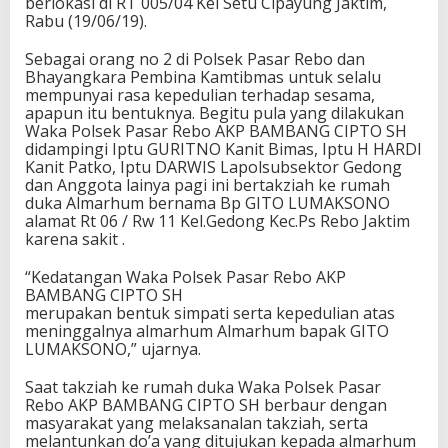
berlokasi di RT 005/04 Kel Setu Cipayung Jaktim,
Rabu (19/06/19).
Sebagai orang no 2 di Polsek Pasar Rebo dan
Bhayangkara Pembina Kamtibmas untuk selalu
mempunyai rasa kepedulian terhadap sesama,
apapun itu bentuknya. Begitu pula yang dilakukan
Waka Polsek Pasar Rebo AKP BAMBANG CIPTO SH
didampingi Iptu GURITNO Kanit Bimas, Iptu H HARDI
Kanit Patko, Iptu DARWIS Lapolsubsektor Gedong
dan Anggota lainya pagi ini bertakziah ke rumah
duka Almarhum bernama Bp GITO LUMAKSONO
alamat Rt 06 / Rw 11 Kel.Gedong Kec.Ps Rebo Jaktim
karena sakit .
“Kedatangan Waka Polsek Pasar Rebo AKP
BAMBANG CIPTO SH
merupakan bentuk simpati serta kepedulian atas
meninggalnya almarhum Almarhum bapak GITO
LUMAKSONO,” ujarnya.
Saat takziah ke rumah duka Waka Polsek Pasar
Rebo AKP BAMBANG CIPTO SH berbaur dengan
masyarakat yang melaksanalan takziah, serta
melantunkan do’a yang ditujukan kepada almarhum