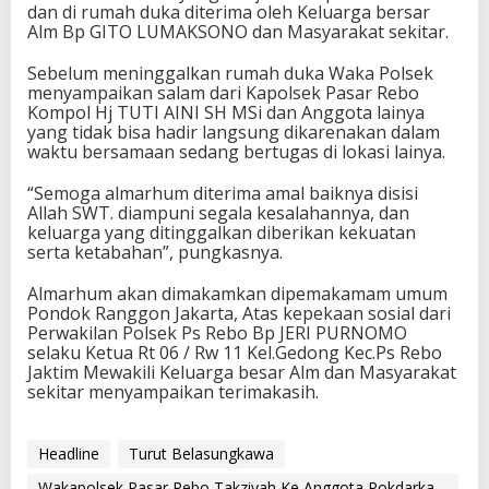
dan di rumah duka diterima oleh Keluarga bersar
Alm Bp GITO LUMAKSONO dan Masyarakat sekitar.
Sebelum meninggalkan rumah duka Waka Polsek
menyampaikan salam dari Kapolsek Pasar Rebo
Kompol Hj TUTI AINI SH MSi dan Anggota lainya
yang tidak bisa hadir langsung dikarenakan dalam
waktu bersamaan sedang bertugas di lokasi lainya.
“Semoga almarhum diterima amal baiknya disisi
Allah SWT. diampuni segala kesalahannya, dan
keluarga yang ditinggalkan diberikan kekuatan
serta ketabahan”, pungkasnya.
Almarhum akan dimakamkan dipemakamam umum
Pondok Ranggon Jakarta, Atas kepekaan sosial dari
Perwakilan Polsek Ps Rebo Bp JERI PURNOMO
selaku Ketua Rt 06 / Rw 11 Kel.Gedong Kec.Ps Rebo
Jaktim Mewakili Keluarga besar Alm dan Masyarakat
sekitar menyampaikan terimakasih.
Headline
Turut Belasungkawa
Wakapolsek Pasar Rebo Takziyah Ke Anggota Pokdarka