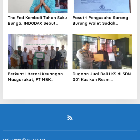
The Fed Kembali Tahan Suku
Pasutri Pengusaha Sarang
Bunga, INDODAX Sebut
Burung Walet Sudah
Kepastian Kebijakan Dorong
Berstatus Tersangka,
Sentimen Pasar
Pelapor Desak Polda Jambi
Segera Lakukan Penahanan
Perkuat Literasi Keuangan
Dugaan Jual Beli LKS di SDN
Masyarakat, PT MBK
001 Kasikan Resmi
Ventura Salurkan Bantuan
Dilaporkan ke Polres
Karpet Masjid di Pakuhaji
Kampar, Pemred – Pimum
Metroterkini.id Desak Usut
Kasus Ini