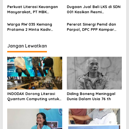
Sentimen Pasar
Pelapor Desak Polda Jambi
Perkuat Literasi Keuangan
Dugaan Jual Beli LKS di SDN
Segera Lakukan Penahanan
Masyarakat, PT MBK
001 Kasikan Resmi
Ventura Salurkan Bantuan
Dilaporkan ke Polres
Karpet Masjid di Pakuhaji
Kampar, Pemred – Pimum
Warga RW 035 Kemang
Pererat Sinergi Pemd dan
Metroterkini.id Desak Usut
Pratama 2 Minta Kadiv
Parpol, DPC PPP Kampar
Kasus Ini
Propam Evaluasi Penyidik
Audiensi Bersam Bupati dan
dan Personel Paminal Polres
Wakil Bupati Kampar
Metro Bekasi Kota
Jangan Lewatkan
INDODAX Dorong Literasi
Diding Boneng Meninggal
Quantum Computing untuk
Dunia Dalam Usia 76 th
Perkuat Kesiapan Ekosistem
Blockchain