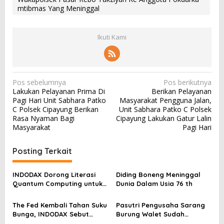
mtibmas Yang Meninggal
Ikuti Kami
N
Pos sebelumnya
Pos berikutnya
Lakukan Pelayanan Prima Di
Berikan Pelayanan
a
Pagi Hari Unit Sabhara Patko
Masyarakat Pengguna Jalan,
v
C Polsek Cipayung Berikan
Unit Sabhara Patko C Polsek
Rasa Nyaman Bagi
Cipayung Lakukan Gatur Lalin
i
Masyarakat
Pagi Hari
g
a
Posting Terkait
s
INDODAX Dorong Literasi
Diding Boneng Meninggal
i
Quantum Computing untuk
Dunia Dalam Usia 76 th
p
Perkuat Kesiapan Ekosistem
Blockchain
o
The Fed Kembali Tahan Suku
Pasutri Pengusaha Sarang
Bunga, INDODAX Sebut
Burung Walet Sudah
s
Kepastian Kebijakan Dorong
Berstatus Tersangka,