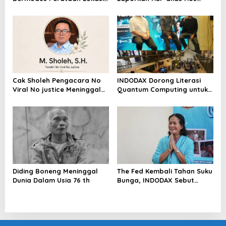
Mencuat, Krimsus Polda
dengan Pasal UU ITE
Riau Akan Tinjauan Lokasi
Cak Sholeh Pengacara No
INDODAX Dorong Literasi
Viral No justice Meninggal
Quantum Computing untuk
Dunia
Perkuat Kesiapan Ekosistem
Blockchain
Diding Boneng Meninggal
The Fed Kembali Tahan Suku
Dunia Dalam Usia 76 th
Bunga, INDODAX Sebut
Kepastian Kebijakan Dorong
Sentimen Pasar