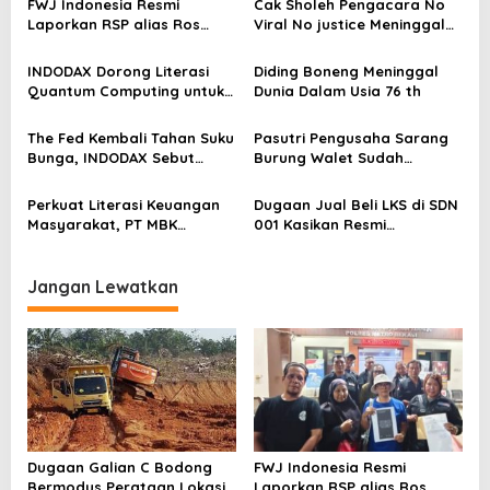
FWJ Indonesia Resmi
Cak Sholeh Pengacara No
i
Laporkan RSP alias Ros
Viral No justice Meninggal
p
dengan Pasal UU ITE
Dunia
o
INDODAX Dorong Literasi
Diding Boneng Meninggal
Quantum Computing untuk
Dunia Dalam Usia 76 th
s
Perkuat Kesiapan Ekosistem
Blockchain
The Fed Kembali Tahan Suku
Pasutri Pengusaha Sarang
Bunga, INDODAX Sebut
Burung Walet Sudah
Kepastian Kebijakan Dorong
Berstatus Tersangka,
Sentimen Pasar
Pelapor Desak Polda Jambi
Perkuat Literasi Keuangan
Dugaan Jual Beli LKS di SDN
Segera Lakukan Penahanan
Masyarakat, PT MBK
001 Kasikan Resmi
Ventura Salurkan Bantuan
Dilaporkan ke Polres
Karpet Masjid di Pakuhaji
Kampar, Pemred – Pimum
Metroterkini.id Desak Usut
Jangan Lewatkan
Kasus Ini
Dugaan Galian C Bodong
FWJ Indonesia Resmi
Bermodus Perataan Lokasi
Laporkan RSP alias Ros