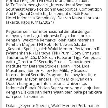
Kormar) Brigjen TNI (Mar) Muhammad Nadir,
M.Tr.Opsla. menghadiri _International Seminar
Southeast Asia’S Position in Geopolitical Competition
And Regional Conflicts_ bertempat di Bali Room
Hotel Indonesia Kempinsky, Daerah Khusus Ibukota
Jakarta. Rabu (04/12/2024).
Kegiatan seminar internasional dimulai dengan
menyanyikan Lagu Indonesia Raya dan dibuka
dengan _Welcome Remarks_ oleh Kabainstrahan
Kemhan Mayjen TNI Robi Herbawan, S.E. dan
_Keynote Speech_ oleh Wakil Menteri Pertahanan RI
(Wamenhan RI) Marsdya TNI (Purn) Dony Ermawan
Taufanto, M.D.S., M.S.P. dan Paparan Tiga Pembicara
yaitu _Director Of Security Studies Departement
Institute for Defense Studies Japan_ Prof. Lida
Masafumi, _Senior Fellow for Military Studies
International Security Program the Lowy Institute
Australia_ Mayor Jenderal (Purn) Mick Ryan dan
Dosen hungungan Internasional Universitas
Indonesia Bapak Ristian Supriyono yang dilanjutkan
dengan Diskusi dan pertanyaan oleh para pembicara
dan peserta seminar.
Dalam _Keynote Specch_ Wakil Menteri Pertahanan