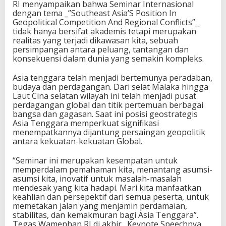
RI menyampaikan bahwa Seminar Internasional
dengan tema _”Southeast Asia’S Position In
Geopolitical Competition And Regional Conflicts”_
tidak hanya bersifat akademis tetapi merupakan
realitas yang terjadi dikawasan kita, sebuah
persimpangan antara peluang, tantangan dan
konsekuensi dalam dunia yang semakin kompleks.
Asia tenggara telah menjadi bertemunya peradaban,
budaya dan perdagangan. Dari selat Malaka hingga
Laut Cina selatan wilayah ini telah menjadi pusat
perdagangan global dan titik pertemuan berbagai
bangsa dan gagasan. Saat ini posisi geostrategis
Asia Tenggara memperkuat signifikasi
menempatkannya dijantung persaingan geopolitik
antara kekuatan-kekuatan Global.
“Seminar ini merupakan kesempatan untuk
memperdalam pemahaman kita, menantang asumsi-
asumsi kita, inovatif untuk masalah-masalah
mendesak yang kita hadapi. Mari kita manfaatkan
keahlian dan persepektif dari semua peserta, untuk
memetakan jalan yang menjamin perdamaian,
stabilitas, dan kemakmuran bagi Asia Tenggara”.
Tegas Wamenhan RI di akhir _Keynote Speechnya._