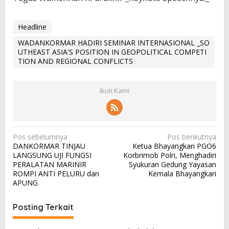
Headline
WADANKORMAR HADIRI SEMINAR INTERNASIONAL _SO
UTHEAST ASIA'S POSITION IN GEOPOLITICAL COMPETI
TION AND REGIONAL CONFLICTS
Ikuti Kami
N
Pos sebelumnya
Pos berikutnya
DANKORMAR TINJAU
Ketua Bhayangkari PGO6
a
LANGSUNG UJI FUNGSI
Korbrimob Polri, Menghadiri
v
PERALATAN MARINIR
Syukuran Gedung Yayasan
ROMPI ANTI PELURU dan
Kemala Bhayangkari
i
APUNG
g
a
Posting Terkait
s