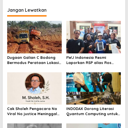
Karpet Masjid di Pakuhaji
Kampar, Pemred – Pimum
Metroterkini.id Desak Usut
Jangan Lewatkan
Kasus Ini
Dugaan Galian C Bodong
FWJ Indonesia Resmi
Bermodus Perataan Lokasi
Laporkan RSP alias Ros
Mencuat, Krimsus Polda
dengan Pasal UU ITE
Riau Akan Tinjauan Lokasi
Cak Sholeh Pengacara No
INDODAX Dorong Literasi
Viral No justice Meninggal
Quantum Computing untuk
Dunia
Perkuat Kesiapan Ekosistem
Blockchain