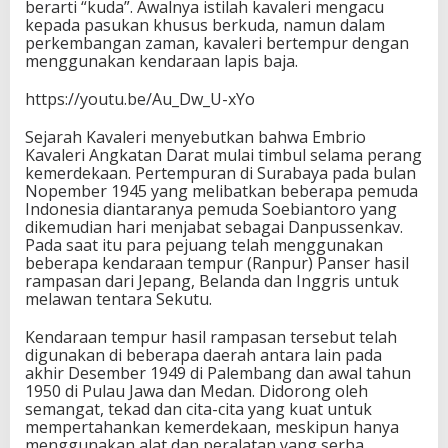
berarti “kuda”. Awalnya istilah kavaleri mengacu
kepada pasukan khusus berkuda, namun dalam
perkembangan zaman, kavaleri bertempur dengan
menggunakan kendaraan lapis baja.
https://youtu.be/Au_Dw_U-xYo
Sejarah Kavaleri menyebutkan bahwa Embrio
Kavaleri Angkatan Darat mulai timbul selama perang
kemerdekaan. Pertempuran di Surabaya pada bulan
Nopember 1945 yang melibatkan beberapa pemuda
Indonesia diantaranya pemuda Soebiantoro yang
dikemudian hari menjabat sebagai Danpussenkav.
Pada saat itu para pejuang telah menggunakan
beberapa kendaraan tempur (Ranpur) Panser hasil
rampasan dari Jepang, Belanda dan Inggris untuk
melawan tentara Sekutu.
Kendaraan tempur hasil rampasan tersebut telah
digunakan di beberapa daerah antara lain pada
akhir Desember 1949 di Palembang dan awal tahun
1950 di Pulau Jawa dan Medan. Didorong oleh
semangat, tekad dan cita-cita yang kuat untuk
mempertahankan kemerdekaan, meskipun hanya
menggunakan alat dan peralatan yang serba