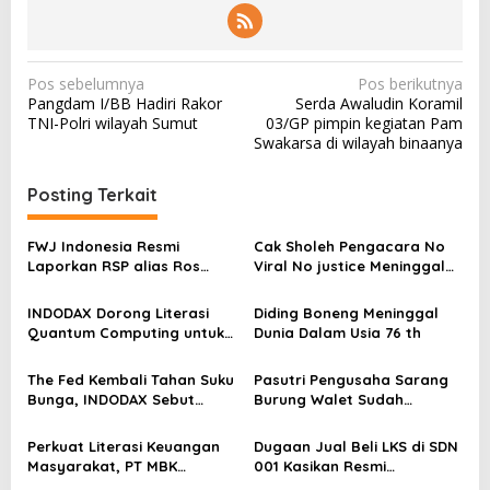
N
Pos sebelumnya
Pos berikutnya
Pangdam I/BB Hadiri Rakor
Serda Awaludin Koramil
a
TNI-Polri wilayah Sumut
03/GP pimpin kegiatan Pam
v
Swakarsa di wilayah binaanya
i
Posting Terkait
g
a
FWJ Indonesia Resmi
Cak Sholeh Pengacara No
s
Laporkan RSP alias Ros
Viral No justice Meninggal
dengan Pasal UU ITE
Dunia
i
INDODAX Dorong Literasi
Diding Boneng Meninggal
p
Quantum Computing untuk
Dunia Dalam Usia 76 th
o
Perkuat Kesiapan Ekosistem
Blockchain
s
The Fed Kembali Tahan Suku
Pasutri Pengusaha Sarang
Bunga, INDODAX Sebut
Burung Walet Sudah
Kepastian Kebijakan Dorong
Berstatus Tersangka,
Sentimen Pasar
Pelapor Desak Polda Jambi
Perkuat Literasi Keuangan
Dugaan Jual Beli LKS di SDN
Segera Lakukan Penahanan
Masyarakat, PT MBK
001 Kasikan Resmi
Ventura Salurkan Bantuan
Dilaporkan ke Polres