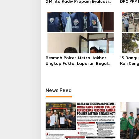
2 Minta Kadiv Propam Evaluasi
DPC PPP 
Penyidik dan Personel Paminal
Bupati d
Polres Metro Bekasi Kota
Resmob Polres Metro Jakbar
15 Bangu
Ungkap Fakta, Laporan Begal
Kali Cen
Laptop di Cengkareng Ternyata
Ditertib
Rekayasa
Barat
News Feed