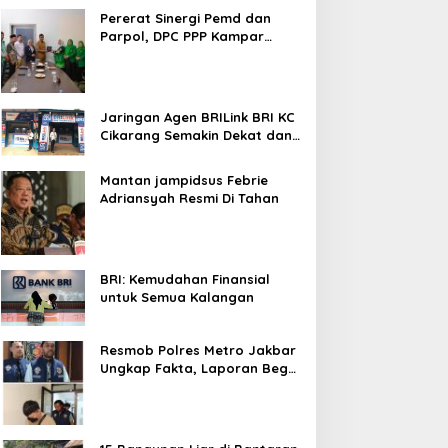
Bekasi Kota
Pererat Sinergi Pemd dan
Parpol, DPC PPP Kampar
Audiensi Bersam Bupati dan
Wakil Bupati Kampar
Jaringan Agen BRILink BRI KC
Cikarang Semakin Dekat dan
Cepat Untuk Layanan
Perbankan
Mantan jampidsus Febrie
Adriansyah Resmi Di Tahan
BRI: Kemudahan Finansial
untuk Semua Kalangan
Resmob Polres Metro Jakbar
Ungkap Fakta, Laporan Begal
Laptop di Cengkareng
Ternyata Rekayasa