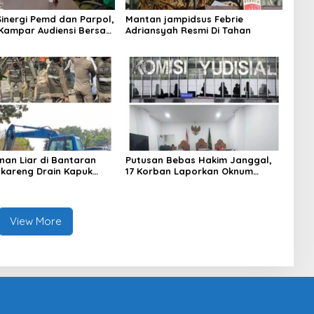
Sinergi Pemd dan Parpol,
Mantan jampidsus Febrie
Kampar Audiensi Bersam
Adriansyah Resmi Di Tahan
an Wakil Bupati Kampar
nan Liar di Bantaran
Putusan Bebas Hakim Janggal,
gkareng Drain Kapuk
17 Korban Laporkan Oknum
kan Pemkot Jakarta
Hakim PN Jaksel Ke MA, KY, DPR
Komisi 3 dan KPK
View More