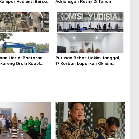
Kampar Audiensi Bersam
Adriansyah Resmi Di Tahan
an Wakil Bupati Kampar
nan Liar di Bantaran
Putusan Bebas Hakim Janggal,
gkareng Drain Kapuk
17 Korban Laporkan Oknum
kan Pemkot Jakarta
Hakim PN Jaksel Ke MA, KY, DPR
Komisi 3 dan KPK