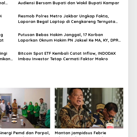
nal
Audiensi Bersam Bupati dan Wakil Bupati Kampar
i
Resmob Polres Metro Jakbar Ungkap Fakta,
Laporan Begal Laptop di Cengkareng Ternyata
Rekayasa
ng
Putusan Bebas Hakim Janggal, 17 Korban
at
Laporkan Oknum Hakim PN Jaksel Ke MA, KY, DPR
Komisi 3 dan KPK
ingi
Bitcoin Spot ETF Kembali Catat Inflow, INDODAX
mikan
Imbau Investor Tetap Cermati Faktor Makro
Sinergi Pemd dan Parpol,
Mantan jampidsus Febrie