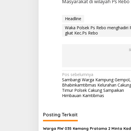
Masyarakat di wilayah Ps Rebo
a
m
i
Headline
n
i
Waka Polsek Ps Rebo menghadiri Po
T
gkat Kec.Ps Rebo
r
i
b
I
u
l
a
n
k
N
Pos sebelumnya
e
Sambangi Warga Kampung Gempol,
t
a
Bhabinkamtibmas Kelurahan Cakun
i
v
Timur Polsek Cakung Sampaikan
g
Himbauan Kamtibmas
a
i
t
g
i
n
Posting Terkait
a
g
s
k
Warga RW 035 Kemang Pratama 2 Minta Kad
a