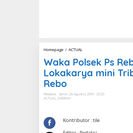
Homepage
/
ACTUAL
W
a
Waka Polsek Ps Reb
k
a
Lokakarya mini Trib
P
o
Rebo
l
s
e
Redaksi
Senin, 26 Agustus 2019 - 20:20
k
ACTUAL
,
DAERAH
P
s
R
e
Kontributor : tile
b
o
Editor : Redaksi