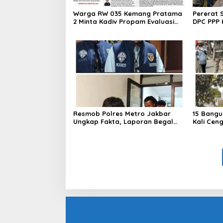
Warga RW 035 Kemang Pratama
Pererat 
2 Minta Kadiv Propam Evaluasi
DPC PPP 
Penyidik dan Personel Paminal
Bupati d
Polres Metro Bekasi Kota
Resmob Polres Metro Jakbar
15 Bangu
Ungkap Fakta, Laporan Begal
Kali Cen
Laptop di Cengkareng Ternyata
Ditertib
Rekayasa
Barat