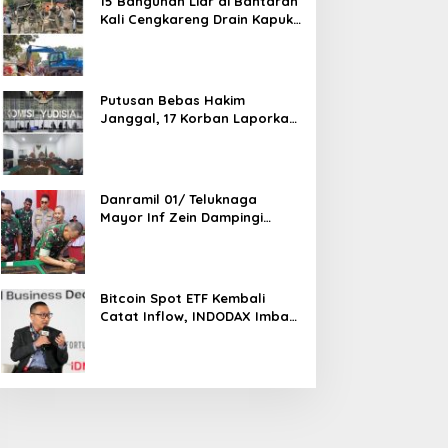
15 Bangunan Liar di Bantaran
Kali Cengkareng Drain Kapuk
Ditertibkan Pemkot Jakarta
Barat
Putusan Bebas Hakim
Janggal, 17 Korban Laporkan
Oknum Hakim PN Jaksel Ke
MA, KY, DPR Komisi 3 dan KPK
Danramil 01/ Teluknaga
Mayor Inf Zein Dampingi
Danrem 052/ Wkr Brigen TNI
Faizal Rizal Resmikan
Jembatan Garuda Dan
Aramco Di Kosambi
Bitcoin Spot ETF Kembali
Catat Inflow, INDODAX Imbau
Investor Tetap Cermati
Faktor Makro