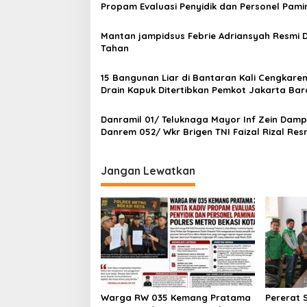
i
Propam Evaluasi Penyidik dan Personel Pami
t
Polres Metro Bekasi Kota
p
K
e
Mantan jampidsus Febrie Adriansyah Resmi D
o
c
Tahan
.
s
P
15 Bangunan Liar di Bantaran Kali Cengkare
s
Drain Kapuk Ditertibkan Pemkot Jakarta Bar
R
e
b
Danramil 01/ Teluknaga Mayor Inf Zein Damp
o
Danrem 052/ Wkr Brigen TNI Faizal Rizal Res
Jembatan Garuda Dan Aramco Di Kosambi
Jangan Lewatkan
Warga RW 035 Kemang Pratama
Pererat 