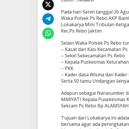
m
e
Pada hari Senin tanggal 26 Agu
n
Waka Polsek Ps Rebo AKP Bamb
g
h
Lokakarya Mini Tribulan Ketiga 
a
Kec.Ps Rebo Jaktim
d
i
Selain Waka Polsek Ps Rebo tur
r
– Kasat dan Kasi Kecamatan Ps
i
P
– Sekel Sekecamatan Ps Rebo
o
– Kepala Puskesmas Kelurahan
i
– PKK
n
– Kader dasa Wisma dan Kader 
t
e
Serta 50 tamu Undangan lainya
r
L
Adapun sebagai Narasumber da
o
MARYATI Kepala Pusekesmas Ke
k
Sekcam Ps Rebo Bp ALAMSYA
a
k
a
Tujuan dari Lokakarya ini ada
r
bersama agar ada peningkatan
y