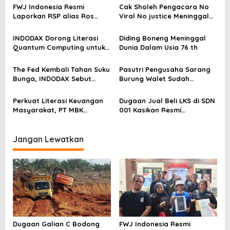
s
FWJ Indonesia Resmi
Cak Sholeh Pengacara No
Laporkan RSP alias Ros
Viral No justice Meninggal
i
dengan Pasal UU ITE
Dunia
p
INDODAX Dorong Literasi
Diding Boneng Meninggal
o
Quantum Computing untuk
Dunia Dalam Usia 76 th
Perkuat Kesiapan Ekosistem
s
Blockchain
The Fed Kembali Tahan Suku
Pasutri Pengusaha Sarang
Bunga, INDODAX Sebut
Burung Walet Sudah
Kepastian Kebijakan Dorong
Berstatus Tersangka,
Sentimen Pasar
Pelapor Desak Polda Jambi
Perkuat Literasi Keuangan
Dugaan Jual Beli LKS di SDN
Segera Lakukan Penahanan
Masyarakat, PT MBK
001 Kasikan Resmi
Ventura Salurkan Bantuan
Dilaporkan ke Polres
Karpet Masjid di Pakuhaji
Kampar, Pemred – Pimum
Metroterkini.id Desak Usut
Jangan Lewatkan
Kasus Ini
Dugaan Galian C Bodong
FWJ Indonesia Resmi