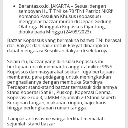
Berantas.co.id, JAKARTA – Sesuai dengan
semboyan HUT TNI ke 78 ‘TNI Patriot NKRI’
Komando Pasukan Khusus (Kopassus)
menggelar bazzar murah di Depan Gedung
Olahraga Nanggala Kopassus Cijantung,
dibuka pada Minggu (24/09/2023).
Bazzar Kopassus yang bermakna bahwa TNI berasal
dari Rakyat dan hadir untuk Rakyat diharapkan
dapat mengatasi Kesulitan Rakyat di sekitarnya.
Selain itu, bazzar yang diinisiasi Kopassus ini
bertujuan untuk membantu anggota militer/PNS
Kopassus dan masyarakat sekitar. Juga bertujuan
membantu para pedagang untuk meningkatkan
penghasilannya dengan membuka Standnya.
Terdapat stand-stand bazzar termasuk didalamnya
Stand Koperasi Sat 81, Puskop, Koperasi Denma,
Koperasi Grup 3, UMKM sejumlah 20 Stand seperti
Kerajinan tangan, makanan ringan, baju, kaos
hingga perlengkapan rumah tangga.
Tampak antusiasme warga terlihat memadati
sejumlah stand bazzar