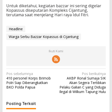
Untuk diketahui, kegiatan bazzar ini sering digelar
Kopassus diseputaran Kompleks Cijantung,
terutama saat menjelang Hari raya Idul Fitri.
Headline
Warga Serbu Bazzar Kopassus di Cijantung
Ikuti Kami
N
Pos sebelumnya
Pos berikutnya
410 personel Korps Brimob
AKBP Ronal Sumaja SIK
a
Polri Siap Diberangkatkan
Akan Segera Tertibkan
v
BKO Polda Papua
Pelaku Galian C yang Diduga
Ilegal di Wilkum Tapung Hulu
i
g
Posting Terkait
a