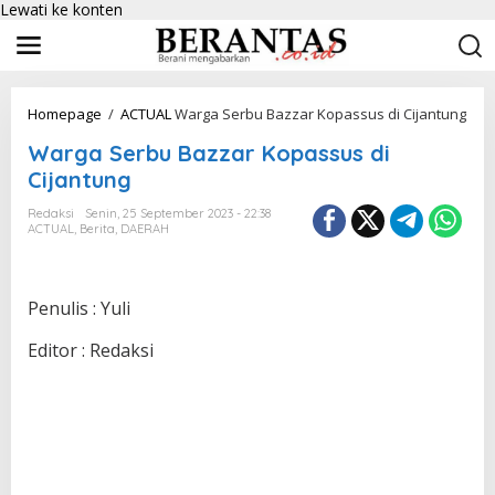
Lewati ke konten
Homepage
/
ACTUAL
Warga Serbu Bazzar Kopassus di Cijantung
Warga Serbu Bazzar Kopassus di
Cijantung
Redaksi
Senin, 25 September 2023 - 22:38
ACTUAL
,
Berita
,
DAERAH
Penulis : Yuli
Editor : Redaksi