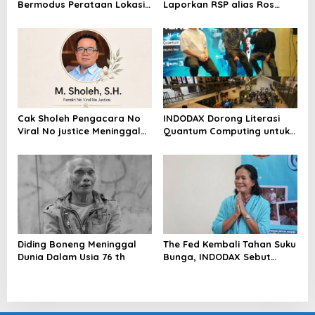
Bermodus Perataan Lokasi
Laporkan RSP alias Ros
Mencuat, Krimsus Polda
dengan Pasal UU ITE
Riau Akan Tinjauan Lokasi
Cak Sholeh Pengacara No
INDODAX Dorong Literasi
Viral No justice Meninggal
Quantum Computing untuk
Dunia
Perkuat Kesiapan Ekosistem
Blockchain
Diding Boneng Meninggal
The Fed Kembali Tahan Suku
Dunia Dalam Usia 76 th
Bunga, INDODAX Sebut
Kepastian Kebijakan Dorong
Sentimen Pasar