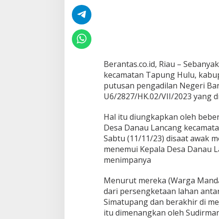
d
a
u
K
M
3
8
Berantas.co.id, Riau – Seban
K
kecamatan Tapung Hulu, kabu
e
h
putusan pengadilan Negeri B
i
U6/2827/HK.02/VII/2023 yang d
l
a
Hal itu diungkapkan oleh beb
n
Desa Danau Lancang kecamata
g
a
Sabtu (11/11/23) disaat awak 
n
menemui Kepala Desa Danau La
H
menimpanya
a
k
Menurut mereka (Warga Mandau
n
y
dari persengketaan lahan anta
a
Simatupang dan berakhir di m
D
itu dimenangkan oleh Sudirma
i