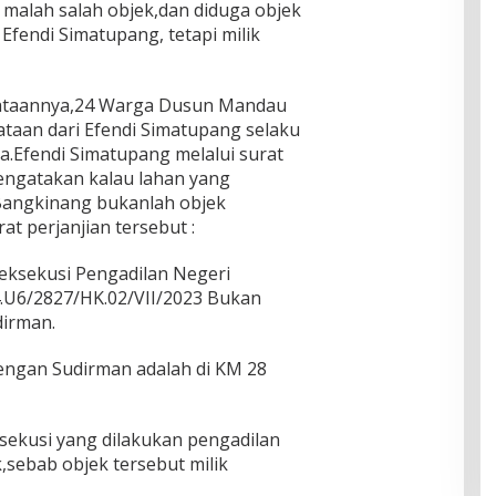
 malah salah objek,dan diduga objek
Efendi Simatupang, tetapi milik
ataannya,24 Warga Dusun Mandau
taan dari Efendi Simatupang selaku
a.Efendi Simatupang melalui surat
engatakan kalau lahan yang
 Bangkinang bukanlah objek
at perjanjian tersebut :
ksekusi Pengadilan Negeri
U6/2827/HK.02/VII/2023 Bukan
dirman.
engan Sudirman adalah di KM 28
sekusi yang dilakukan pengadilan
,sebab objek tersebut milik