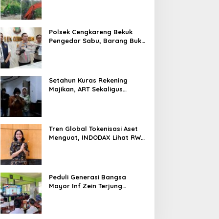
Tambang di Kab.50 Kota:
Aktivitas PETI Masih
Mengepung Kapur IX, Alam
Rusak
Polsek Cengkareng Bekuk
Pengedar Sabu, Barang Bukti
Nyaris 10 Gram Diamankan
Setahun Kuras Rekening
Majikan, ART Sekaligus
Perawat Lansia Ditangkap
Polsek Kalideres
Tren Global Tokenisasi Aset
Menguat, INDODAX Lihat RWA
Jadi Salah Satu Motor
Pertumbuhan Baru Industri
Kripto
Peduli Generasi Bangsa
Mayor Inf Zein Terjung
Langsung Berikan Materi
Kebangsaan Dan Bela
Negara Dalam MPLS Di