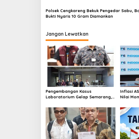
s
Sesuai SOP
Polsek Cengkareng Bekuk Pengedar Sabu, B
Bukti Nyaris 10 Gram Diamankan
Jangan Lewatkan
Pengembangan Kasus
Inflasi 
Laboratorium Gelap Semarang,
Nilai Mo
Dua Pemasok Bahan Baku
Bitcoin 
Ditangkap di Cakung Hingga Sita
Genesis 
1,5 Ton Bahan Baku