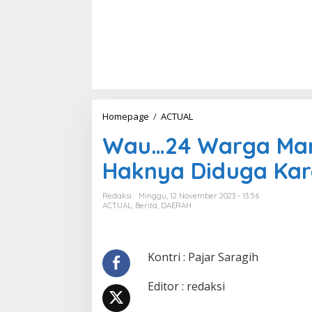
Homepage
/
ACTUAL
W
a
Wau…24 Warga Man
u
.
Haknya Diduga Kar
.
.
2
Redaksi
Minggu, 12 November 2023 - 13:56
4
ACTUAL
,
Berita
,
DAERAH
W
a
r
g
Kontri : Pajar Saragih
a
M
Editor : redaksi
a
n