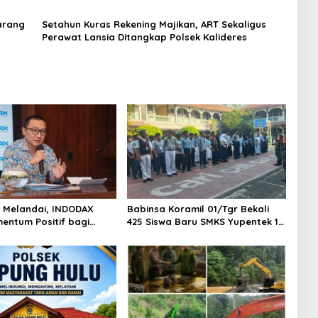
Mengepung Kapur IX, Alam Rusak
arang
Setahun Kuras Rekening Majikan, ART Sekaligus
Perawat Lansia Ditangkap Polsek Kalideres
AS Melandai, INDODAX
Babinsa Koramil 01/Tgr Bekali
mentum Positif bagi
425 Siswa Baru SMKS Yupentek 1
dan Ethereum Jelang ETH
dengan PBB dan Wawasan
Day
Kebangsaan