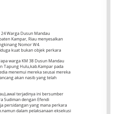
yak 24 Warga Dusun Mandau
paten Kampar, Riau menyesalkan
angkinang Nomor W4.
iduga kuat bukan objek perkara
erapa warga KM 38 Dusun Mandau
n Tapung Hulu,kab.Kampar pada
media menemui mereka seusai mereka
ncang akan nasib yang telah
),awal terjadinya ini bersumber
ra Sudiman dengan Efendi
eja persidangan yang mana perkara
n.namun dalam pelaksanaan eksekusi