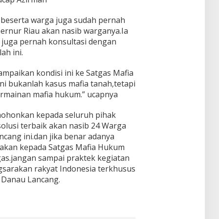
n beserta warga juga sudah pernah
rnur Riau akan nasib warganya.Ia
 juga pernah konsultasi dengan
h ini.
mpaikan kondisi ini ke Satgas Mafia
i bukanlah kasus mafia tanah,tetapi
permainan mafia hukum.” ucapnya
imohonkan kepada seluruh pihak
olusi terbaik akan nasib 24 Warga
ang ini.dan jika benar adanya
takan kepada Satgas Mafia Hukum
as.jangan sampai praktek kegiatan
ngsarakan rakyat Indonesia terkhusus
 Danau Lancang.