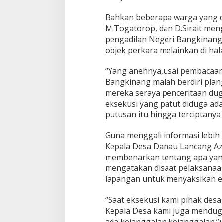
a
n
Bahkan beberapa warga yang di
M.Togatorop, dan D.Sirait me
pengadilan Negeri Bangkinang 
objek perkara melainkan di ha
“Yang anehnya,usai pembacaan
Bangkinang malah berdiri plang
mereka seraya penceritaan du
eksekusi yang patut diduga a
putusan itu hingga terciptanya
Guna menggali informasi lebih
Kepala Desa Danau Lancang Az
membenarkan tentang apa yang
mengatakan disaat pelaksanaan
lapangan untuk menyaksikan e
“Saat eksekusi kami pihak desa
Kepala Desa kami juga menduga
ada kejanggalan kejanggalan.”