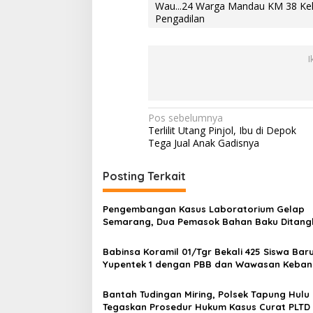
Wau...24 Warga Mandau KM 38 Keh
Pengadilan
I
N
Pos sebelumnya
Terlilit Utang Pinjol, Ibu di Depok
a
Tega Jual Anak Gadisnya
v
i
Posting Terkait
g
Pengembangan Kasus Laboratorium Gelap
a
Semarang, Dua Pemasok Bahan Baku Ditang
s
Cakung Hingga Sita 1,5 Ton Bahan Baku
Babinsa Koramil 01/Tgr Bekali 425 Siswa Bar
i
Yupentek 1 dengan PBB dan Wawasan Keba
p
o
Bantah Tudingan Miring, Polsek Tapung Hulu
Tegaskan Prosedur Hukum Kasus Curat PLTD