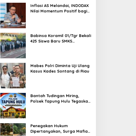
1,5 Ton Bahan Baku
Inflasi AS Melandai, INDODAX
Nilai Momentum Positif bagi
Bitcoin dan Ethereum Jelang
ETH Genesis Day
Babinsa Koramil 01/Tgr Bekali
425 Siswa Baru SMKS
Yupentek 1 dengan PBB dan
Wawasan Kebangsaan
Mabes Polri Diminta Uji Ulang
Kasus Kades Sontang di Riau
Bantah Tudingan Miring,
Polsek Tapung Hulu Tegaskan
Prosedur Hukum Kasus Curat
PLTD Sudah Sesuai SOP
Penegakan Hukum
Dipertanyakan, Surga Mafia