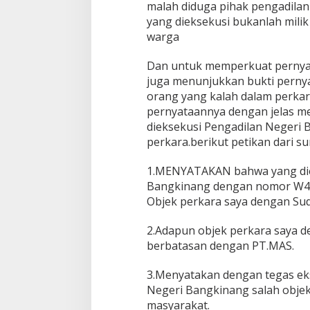
malah diduga pihak pengadilan
d
u
yang dieksekusi bukanlah milik 
g
warga
a
K
Dan untuk memperkuat perny
a
juga menunjukkan bukti pernya
r
e
orang yang kalah dalam perkar
n
pernyataannya dengan jelas m
a
dieksekusi Pengadilan Negeri
P
perkara.berikut petikan dari sur
u
t
u
1.MENYATAKAN bahwa yang die
s
Bangkinang dengan nomor W4.
a
Objek perkara saya dengan Su
n
P
2.Adapun objek perkara saya d
e
n
berbatasan dengan PT.MAS.
g
a
3.Menyatakan dengan tegas ek
d
Negeri Bangkinang salah objek
i
masyarakat.
l