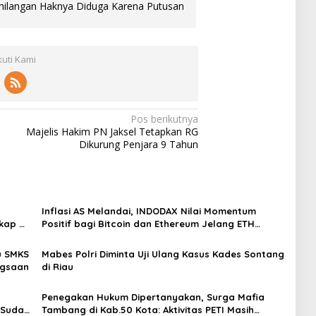
ilangan Haknya Diduga Karena Putusan
kuti Kami
Pos berikutnya
Majelis Hakim PN Jaksel Tetapkan RG
Dikurung Penjara 9 Tahun
Inflasi AS Melandai, INDODAX Nilai Momentum
kap di
Positif bagi Bitcoin dan Ethereum Jelang ETH
Genesis Day
u SMKS
Mabes Polri Diminta Uji Ulang Kasus Kades Sontang
ngsaan
di Riau
Penegakan Hukum Dipertanyakan, Surga Mafia
 Sudah
Tambang di Kab.50 Kota: Aktivitas PETI Masih