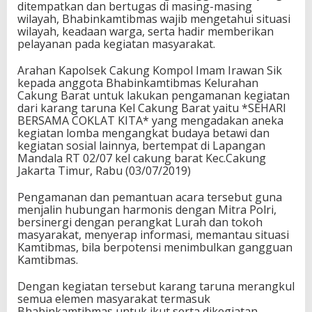
ditempatkan dan bertugas di masing-masing
wilayah, Bhabinkamtibmas wajib mengetahui situasi
wilayah, keadaan warga, serta hadir memberikan
pelayanan pada kegiatan masyarakat.
Arahan Kapolsek Cakung Kompol Imam Irawan Sik
kepada anggota Bhabinkamtibmas Kelurahan
Cakung Barat untuk lakukan pengamanan kegiatan
dari karang taruna Kel Cakung Barat yaitu *SEHARI
BERSAMA COKLAT KITA* yang mengadakan aneka
kegiatan lomba mengangkat budaya betawi dan
kegiatan sosial lainnya, bertempat di Lapangan
Mandala RT 02/07 kel cakung barat Kec.Cakung
Jakarta Timur, Rabu (03/07/2019)
Pengamanan dan pemantuan acara tersebut guna
menjalin hubungan harmonis dengan Mitra Polri,
bersinergi dengan perangkat Lurah dan tokoh
masyarakat, menyerap informasi, memantau situasi
Kamtibmas, bila berpotensi menimbulkan gangguan
Kamtibmas.
Dengan kegiatan tersebut karang taruna merangkul
semua elemen masyarakat termasuk
Bhabinkamtibmas untuk ikut serta dikegiatan