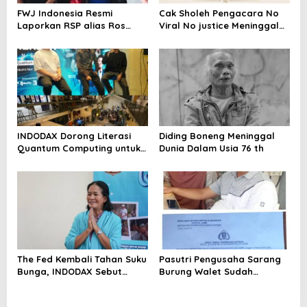
FWJ Indonesia Resmi
Cak Sholeh Pengacara No
Laporkan RSP alias Ros
Viral No justice Meninggal
dengan Pasal UU ITE
Dunia
INDODAX Dorong Literasi
Diding Boneng Meninggal
Quantum Computing untuk
Dunia Dalam Usia 76 th
Perkuat Kesiapan Ekosistem
Blockchain
The Fed Kembali Tahan Suku
Pasutri Pengusaha Sarang
Bunga, INDODAX Sebut
Burung Walet Sudah
Kepastian Kebijakan Dorong
Berstatus Tersangka,
Sentimen Pasar
Pelapor Desak Polda Jambi