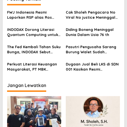
s
FWJ Indonesia Resmi
Cak Sholeh Pengacara No
i
Laporkan RSP alias Ros
Viral No justice Meninggal
p
dengan Pasal UU ITE
Dunia
o
INDODAX Dorong Literasi
Diding Boneng Meninggal
Quantum Computing untuk
Dunia Dalam Usia 76 th
s
Perkuat Kesiapan Ekosistem
Blockchain
The Fed Kembali Tahan Suku
Pasutri Pengusaha Sarang
Bunga, INDODAX Sebut
Burung Walet Sudah
Kepastian Kebijakan Dorong
Berstatus Tersangka,
Sentimen Pasar
Pelapor Desak Polda Jambi
Perkuat Literasi Keuangan
Dugaan Jual Beli LKS di SDN
Segera Lakukan Penahanan
Masyarakat, PT MBK
001 Kasikan Resmi
Ventura Salurkan Bantuan
Dilaporkan ke Polres
Karpet Masjid di Pakuhaji
Kampar, Pemred – Pimum
Metroterkini.id Desak Usut
Jangan Lewatkan
Kasus Ini