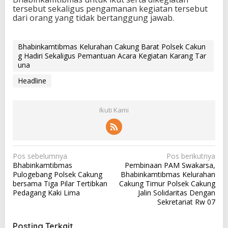
tersebut sekaligus pengamanan kegiatan tersebut
dari orang yang tidak bertanggung jawab.
Bhabinkamtibmas Kelurahan Cakung Barat Polsek Cakun
g Hadiri Sekaligus Pemantuan Acara Kegiatan Karang Tar
una
Headline
Ikuti Kami
N
Pos sebelumnya
Pos berikutnya
Bhabinkamtibmas
Pembinaan PAM Swakarsa,
a
Pulogebang Polsek Cakung
Bhabinkamtibmas Kelurahan
v
bersama Tiga Pilar Tertibkan
Cakung Timur Polsek Cakung
Pedagang Kaki Lima
Jalin Solidaritas Dengan
i
Sekretariat Rw 07
g
a
Posting Terkait