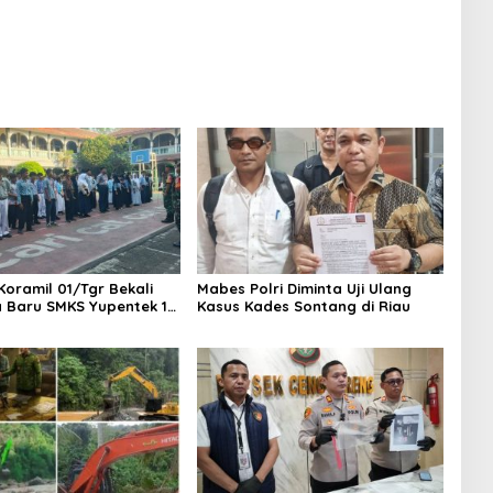
di Kab.50 Kota:
Nyaris 10 Gram Diamankan
s PETI Masih Mengepung
, Alam Rusak
Koramil 01/Tgr Bekali
Mabes Polri Diminta Uji Ulang
a Baru SMKS Yupentek 1
Kasus Kades Sontang di Riau
PBB dan Wawasan
aan