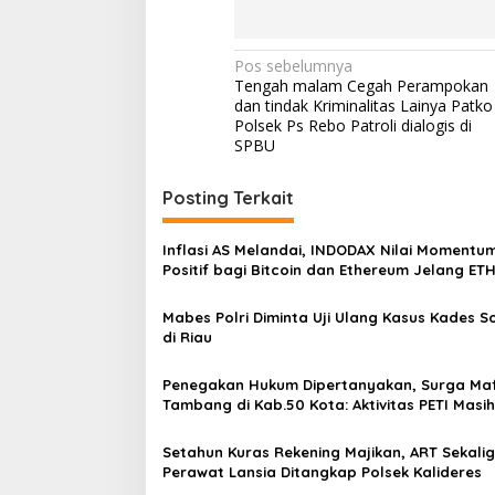
N
Pos sebelumnya
Tengah malam Cegah Perampokan
a
dan tindak Kriminalitas Lainya Patko
v
Polsek Ps Rebo Patroli dialogis di
SPBU
i
g
Posting Terkait
a
s
Inflasi AS Melandai, INDODAX Nilai Momentu
Positif bagi Bitcoin dan Ethereum Jelang ET
i
Genesis Day
p
Mabes Polri Diminta Uji Ulang Kasus Kades 
di Riau
o
s
Penegakan Hukum Dipertanyakan, Surga Maf
Tambang di Kab.50 Kota: Aktivitas PETI Masih
Mengepung Kapur IX, Alam Rusak
Setahun Kuras Rekening Majikan, ART Sekali
Perawat Lansia Ditangkap Polsek Kalideres