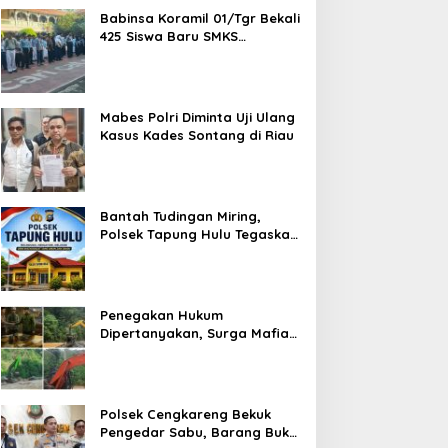
Babinsa Koramil 01/Tgr Bekali
425 Siswa Baru SMKS
Yupentek 1 dengan PBB dan
Wawasan Kebangsaan
Mabes Polri Diminta Uji Ulang
Kasus Kades Sontang di Riau
Bantah Tudingan Miring,
Polsek Tapung Hulu Tegaskan
Prosedur Hukum Kasus Curat
PLTD Sudah Sesuai SOP
Penegakan Hukum
Dipertanyakan, Surga Mafia
Tambang di Kab.50 Kota:
Aktivitas PETI Masih
Mengepung Kapur IX, Alam
Rusak
Polsek Cengkareng Bekuk
Pengedar Sabu, Barang Bukti