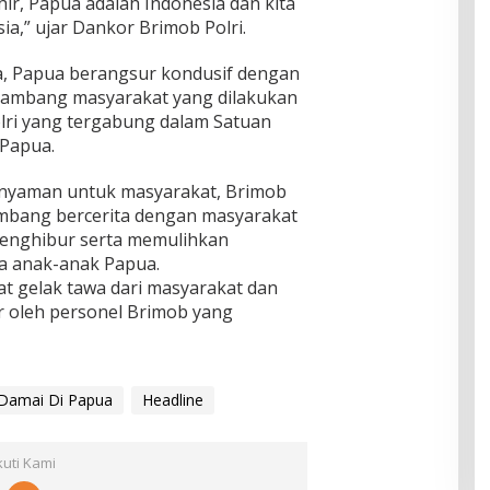
ir, Papua adalah Indonesia dan kita
ia,” ujar Dankor Brimob Polri.
ra, Papua berangsur kondusif dengan
 sambang masyarakat yang dilakukan
lri yang tergabung dalam Satuan
Papua.
 nyaman untuk masyarakat, Brimob
mbang bercerita dengan masyarakat
enghibur serta memulihkan
a anak-anak Papua.
hat gelak tawa dari masyarakat dan
r oleh personel Brimob yang
Damai Di Papua
Headline
kuti Kami