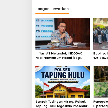
Jangan Lewatkan
Inflasi AS Melandai, INDODAX
Babinsa 
Nilai Momentum Positif bagi
425 Sisw
Bitcoin dan Ethereum Jelang ETH
dengan 
Genesis Day
Kebangs
Bantah Tudingan Miring, Polsek
Penegak
Tapung Hulu Tegaskan Prosedur
Dipertan