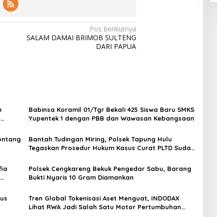
Pos berikutnya
SALAM DAMAI BRIMOB SULTENG
DARI PAPUA
m
Babinsa Koramil 01/Tgr Bekali 425 Siswa Baru SMKS
H
Yupentek 1 dengan PBB dan Wawasan Kebangsaan
Sontang
Bantah Tudingan Miring, Polsek Tapung Hulu
Tegaskan Prosedur Hukum Kasus Curat PLTD Sudah
Sesuai SOP
ia
Polsek Cengkareng Bekuk Pengedar Sabu, Barang
Bukti Nyaris 10 Gram Diamankan
gus
Tren Global Tokenisasi Aset Menguat, INDODAX
Lihat RWA Jadi Salah Satu Motor Pertumbuhan
Baru Industri Kripto