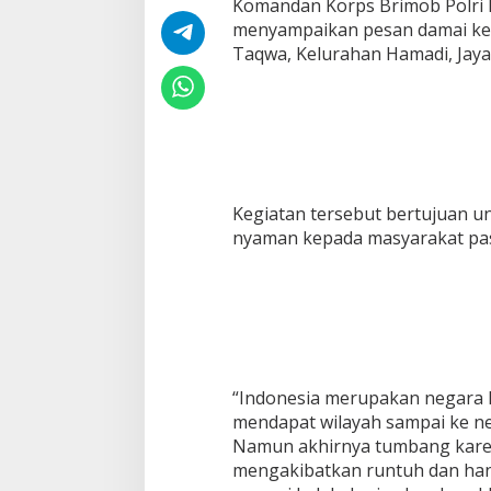
Komandan Korps Brimob Polri I
a
menyampaikan pesan damai kep
i
k
Taqwa, Kelurahan Hamadi, Jayap
a
n
P
e
s
a
n
D
Kegiatan tersebut bertujuan 
a
nyaman kepada masyarakat pasc
m
a
i
D
i
P
a
p
“Indonesia merupakan negara k
u
mendapat wilayah sampai ke neg
a
Namun akhirnya tumbang karen
mengakibatkan runtuh dan hany