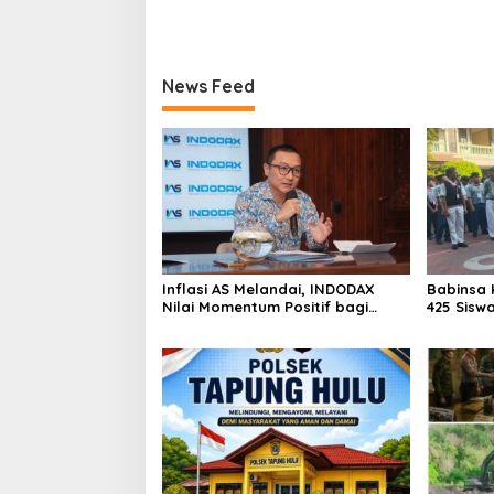
Hukum Kasus Curat PLTD Sudah
Tambang 
Sesuai SOP
Aktivita
Kapur IX
News Feed
Inflasi AS Melandai, INDODAX
Babinsa 
Nilai Momentum Positif bagi
425 Sisw
Bitcoin dan Ethereum Jelang ETH
dengan 
Genesis Day
Kebangs