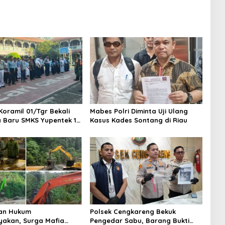
Koramil 01/Tgr Bekali
Mabes Polri Diminta Uji Ulang
a Baru SMKS Yupentek 1
Kasus Kades Sontang di Riau
PBB dan Wawasan
aan
an Hukum
Polsek Cengkareng Bekuk
yakan, Surga Mafia
Pengedar Sabu, Barang Bukti