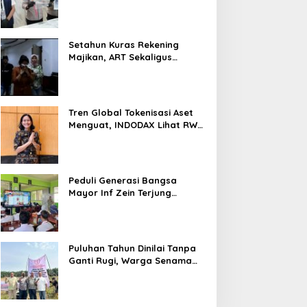
Nyaris 10 Gram Diamankan
Setahun Kuras Rekening
Majikan, ART Sekaligus
Perawat Lansia Ditangkap
Polsek Kalideres
Tren Global Tokenisasi Aset
Menguat, INDODAX Lihat RWA
Jadi Salah Satu Motor
Pertumbuhan Baru Industri
Kripto
Peduli Generasi Bangsa
Mayor Inf Zein Terjung
Langsung Berikan Materi
Kebangsaan Dan Bela
Negara Dalam MPLS Di
Sekolah
Puluhan Tahun Dinilai Tanpa
Ganti Rugi, Warga Senama
Nenek Desak PTPN IV
Regional III Hentikan Aktivitas
di Lahan Sengketa