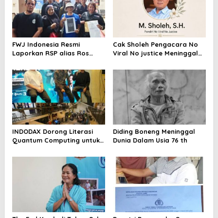
FWJ Indonesia Resmi
Cak Sholeh Pengacara No
Laporkan RSP alias Ros
Viral No justice Meninggal
dengan Pasal UU ITE
Dunia
INDODAX Dorong Literasi
Diding Boneng Meninggal
Quantum Computing untuk
Dunia Dalam Usia 76 th
Perkuat Kesiapan Ekosistem
Blockchain