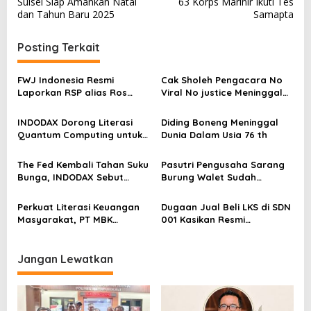
Sulsel Siap Amankan Natal
63 Korps Marinir Ikuti Tes
v
dan Tahun Baru 2025
Samapta
i
Posting Terkait
g
a
FWJ Indonesia Resmi
Cak Sholeh Pengacara No
s
Laporkan RSP alias Ros
Viral No justice Meninggal
dengan Pasal UU ITE
Dunia
i
INDODAX Dorong Literasi
Diding Boneng Meninggal
p
Quantum Computing untuk
Dunia Dalam Usia 76 th
o
Perkuat Kesiapan Ekosistem
Blockchain
s
The Fed Kembali Tahan Suku
Pasutri Pengusaha Sarang
Bunga, INDODAX Sebut
Burung Walet Sudah
Kepastian Kebijakan Dorong
Berstatus Tersangka,
Sentimen Pasar
Pelapor Desak Polda Jambi
Perkuat Literasi Keuangan
Dugaan Jual Beli LKS di SDN
Segera Lakukan Penahanan
Masyarakat, PT MBK
001 Kasikan Resmi
Ventura Salurkan Bantuan
Dilaporkan ke Polres
Karpet Masjid di Pakuhaji
Kampar, Pemred – Pimum
Metroterkini.id Desak Usut
Jangan Lewatkan
Kasus Ini