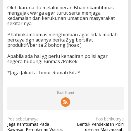
Oleh karena itu melalui peran Bhabinkamtibmas
mengajak warga agar turut serta menjaga
kedamaian dan kerukunan umat dan masyarakat
sekitar nya.
Bhabinkamtibmas menghimbau agar tidak mudah
percaya dgn adanya berita2 yg bersifat
produktif/berita 2 bohong (hoax ).
Apabila ada hal yg perlu kehadiran polisi agar
segera hubungi Binmas /Polsek.
*Jaga Jakarta Timur Rumah Kita*
Ikuti Kami
N
Pos sebelumnya
Pos berikutnya
Jaga Kamtibmas Pada
Bentuk Pendekatan Polri
a
Kawasan Pemukiman Warga,
dengan Masyarakat,