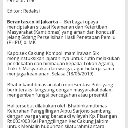
Penulis : Tile
Editor : Redaksi
Berantas.co.id Jakarta
– Berbagai upaya
menciptakan situasi Keamanan dan Ketertiban
Masyarakat (Kamtibmas) yang aman dan kondusif
jelang Sidang Perselisihan Hasil Penetapan Pemilu
(PHPU) di MK.
Kapolsek Cakung Kompol Imam Irawan Sik
menginstuksikan jajaran nya untuk rutin melakukan
pendekatan dan himbauan kepada Tokoh Agama,
Tokoh Masyarakat dan warga, agar bekerja sama
menjaga keamanan, Selasa (18/06/2019).
Bhabinkamtibmas adalah representasi Polri yang
berinteraksi langsung dengan masyarakat dalam
mengemban fungsi pencegahan atau preemtif.
Hal tersebut dilakukan oleh Bhabinkamtibmas
Kelurahan Penggilingan Aiptu Sarjono sambang
dengan warga yang berada di wilayah Kp. Pisangan
Rt 003/003 Kel Penggilingan Kec Cakung Jaktim
untuk Menjalin hubungan silaturahmi antara