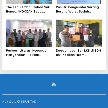
The Fed Kembali Tahan Suku
Pasutri Pengusaha Sarang
Bunga, INDODAX Sebut
Burung Walet Sudah
Kepastian Kebijakan Dorong
Berstatus Tersangka,
Sentimen Pasar
Pelapor Desak Polda Jambi
Segera Lakukan Penahanan
Perkuat Literasi Keuangan
Dugaan Jual Beli LKS di SDN
Masyarakat, PT MBK
001 Kasikan Resmi
Ventura Salurkan Bantuan
Dilaporkan ke Polres
Karpet Masjid di Pakuhaji
Kampar, Pemred – Pimum
Metroterkini.id Desak Usut
Kasus Ini
Hak Cipta © BERANTAS