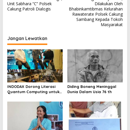
v
Unit Sabhara “C” Polsek
Dilakukan Oleh
Cakung Patroli Dialogis
Bhabinkamtibmas Kelurahan
i
Rawaterate Polsek Cakung
g
Sambang Kepada Tokoh
Masyarakat
a
s
Jangan Lewatkan
i
p
o
s
INDODAX Dorong Literasi
Diding Boneng Meninggal
Quantum Computing untuk
Dunia Dalam Usia 76 th
Perkuat Kesiapan Ekosistem
Blockchain