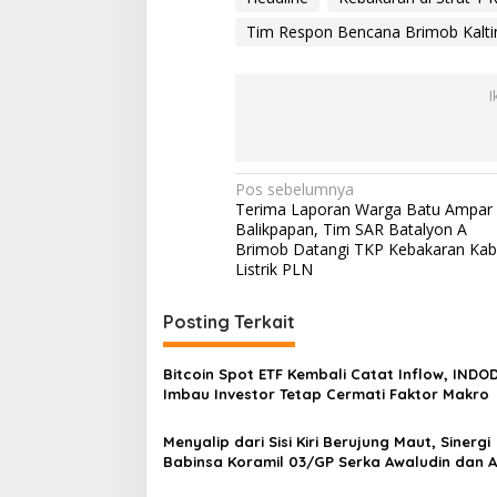
v
Tim Respon Bencana Brimob Kalti
a
k
u
a
I
s
i
d
i
N
Pos sebelumnya
T
Terima Laporan Warga Batu Ampar
K
a
Balikpapan, Tim SAR Batalyon A
P
v
Brimob Datangi TKP Kebakaran Kab
Listrik PLN
i
g
Posting Terkait
a
s
Bitcoin Spot ETF Kembali Catat Inflow, INDO
Imbau Investor Tetap Cermati Faktor Makro
i
p
Menyalip dari Sisi Kiri Berujung Maut, Sinergi
Babinsa Koramil 03/GP Serka Awaludin dan 
o
Tiga Pilar Bergerak Cepat Tangani Kecelaka