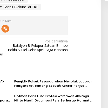
m Bantu Evakuasi di TKP
kuti Kami
Pos berikutnya
Batalyon B Pelopor Satuan Brimob
Polda Sulsel Gelar Apel Siaga Bencana
el
DAX
Penyidik Polsek Pesanggrahan Menolak Laporan
Masyarakat Tentang Sebuah Konter Penjual
Tramadol, Silahkan Lapor ke Polres
Hotman Paris Hina Profesi Wartawan Akhirnya
Aparat
Minta Maaf, Organisasi Pers Berharap Hormati
an
Profesi Wartawan