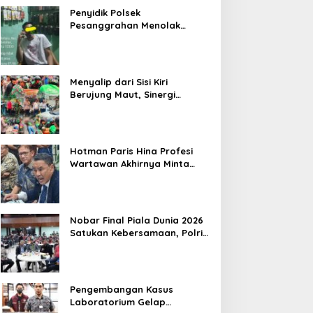
Penyidik Polsek
Pesanggrahan Menolak
Laporan Masyarakat Tentang
Sebuah Konter Penjual
Tramadol, Silahkan Lapor ke
Polres
Menyalip dari Sisi Kiri
Berujung Maut, Sinergi
Babinsa Koramil 03/GP Serka
Awaludin dan Aparat Tiga
Pilar Bergerak Cepat Tangani
Kecelakaan Lalu Lintas di
Hotman Paris Hina Profesi
Kemanggisan
Wartawan Akhirnya Minta
Maaf, Organisasi Pers
Berharap Hormati Profesi
Wartawan
Nobar Final Piala Dunia 2026
Satukan Kebersamaan, Polri
dan Masyarakat Perkuat
Silaturahmi di Jakarta Barat
Pengembangan Kasus
Laboratorium Gelap