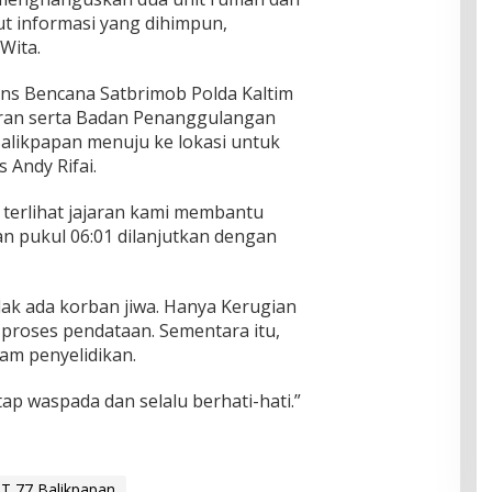
t informasi yang dihimpun,
Wita.
ns Bencana Satbrimob Polda Kaltim
an serta Badan Penanggulangan
alikpapan menuju ke lokasi untuk
Andy Rifai.
erlihat jajaran kami membantu
kan pukul 06:01 dilanjutkan dengan
idak ada korban jiwa. Hanya Kerugian
m proses pendataan. Sementara itu,
am penyelidikan.
p waspada dan selalu berhati-hati.”
RT 77 Balikpapan