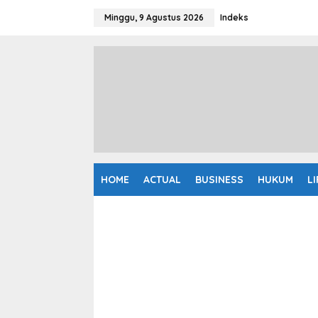
L
e
Minggu, 9 Agustus 2026
Indeks
w
a
t
i
k
e
k
o
n
t
e
n
HOME
ACTUAL
BUSINESS
HUKUM
L