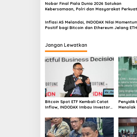
s
Lalu Lintas di Kemanggisan
Nobar Final Piala Dunia 2026 Satukan
Kebersamaan, Polri dan Masyarakat Perkua
Silaturahmi di Jakarta Barat
Inflasi AS Melandai, INDODAX Nilai Momentu
Positif bagi Bitcoin dan Ethereum Jelang ET
Genesis Day
Jangan Lewatkan
Bitcoin Spot ETF Kembali Catat
Penyidik
Inflow, INDODAX Imbau Investor
Menolak
Tetap Cermati Faktor Makro
Tentang 
Tramadol
Polres