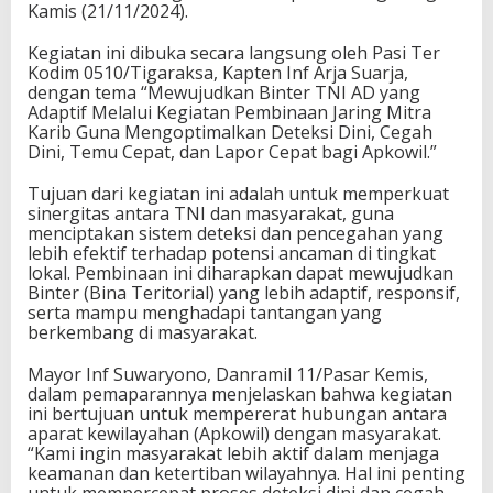
Kamis (21/11/2024).
Kegiatan ini dibuka secara langsung oleh Pasi Ter
Kodim 0510/Tigaraksa, Kapten Inf Arja Suarja,
dengan tema “Mewujudkan Binter TNI AD yang
Adaptif Melalui Kegiatan Pembinaan Jaring Mitra
Karib Guna Mengoptimalkan Deteksi Dini, Cegah
Dini, Temu Cepat, dan Lapor Cepat bagi Apkowil.”
Tujuan dari kegiatan ini adalah untuk memperkuat
sinergitas antara TNI dan masyarakat, guna
menciptakan sistem deteksi dan pencegahan yang
lebih efektif terhadap potensi ancaman di tingkat
lokal. Pembinaan ini diharapkan dapat mewujudkan
Binter (Bina Teritorial) yang lebih adaptif, responsif,
serta mampu menghadapi tantangan yang
berkembang di masyarakat.
Mayor Inf Suwaryono, Danramil 11/Pasar Kemis,
dalam pemaparannya menjelaskan bahwa kegiatan
ini bertujuan untuk mempererat hubungan antara
aparat kewilayahan (Apkowil) dengan masyarakat.
“Kami ingin masyarakat lebih aktif dalam menjaga
keamanan dan ketertiban wilayahnya. Hal ini penting