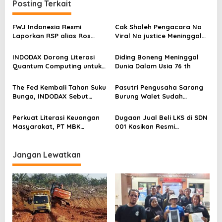
Posting Terkait
a
s
FWJ Indonesia Resmi
Cak Sholeh Pengacara No
Laporkan RSP alias Ros
Viral No justice Meninggal
i
dengan Pasal UU ITE
Dunia
p
INDODAX Dorong Literasi
Diding Boneng Meninggal
o
Quantum Computing untuk
Dunia Dalam Usia 76 th
Perkuat Kesiapan Ekosistem
s
Blockchain
The Fed Kembali Tahan Suku
Pasutri Pengusaha Sarang
Bunga, INDODAX Sebut
Burung Walet Sudah
Kepastian Kebijakan Dorong
Berstatus Tersangka,
Sentimen Pasar
Pelapor Desak Polda Jambi
Perkuat Literasi Keuangan
Dugaan Jual Beli LKS di SDN
Segera Lakukan Penahanan
Masyarakat, PT MBK
001 Kasikan Resmi
Ventura Salurkan Bantuan
Dilaporkan ke Polres
Karpet Masjid di Pakuhaji
Kampar, Pemred – Pimum
Metroterkini.id Desak Usut
Jangan Lewatkan
Kasus Ini