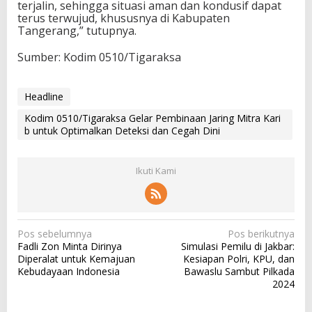
terjalin, sehingga situasi aman dan kondusif dapat
terus terwujud, khususnya di Kabupaten
Tangerang,” tutupnya.
Sumber: Kodim 0510/Tigaraksa
Headline
Kodim 0510/Tigaraksa Gelar Pembinaan Jaring Mitra Kari
b untuk Optimalkan Deteksi dan Cegah Dini
Ikuti Kami
N
Pos sebelumnya
Pos berikutnya
Fadli Zon Minta Dirinya
Simulasi Pemilu di Jakbar:
a
Diperalat untuk Kemajuan
Kesiapan Polri, KPU, dan
v
Kebudayaan Indonesia
Bawaslu Sambut Pilkada
2024
i
g