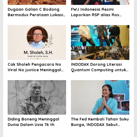
Dugaan Galian C Bodong
FWJ Indonesia Resmi
Bermodus Perataan Lokasi
Laporkan RSP alias Ros
Mencuat, Krimsus Polda
dengan Pasal UU ITE
Riau Akan Tinjauan Lokasi
Cak Sholeh Pengacara No
INDODAX Dorong Literasi
Viral No justice Meninggal
Quantum Computing untuk
Dunia
Perkuat Kesiapan Ekosistem
Blockchain
Diding Boneng Meninggal
The Fed Kembali Tahan Suku
Dunia Dalam Usia 76 th
Bunga, INDODAX Sebut
Kepastian Kebijakan Dorong
Sentimen Pasar