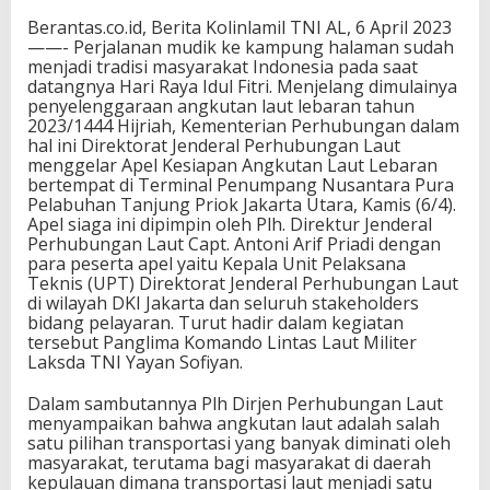
Berantas.co.id, Berita Kolinlamil TNI AL, 6 April 2023
——- Perjalanan mudik ke kampung halaman sudah
menjadi tradisi masyarakat Indonesia pada saat
datangnya Hari Raya Idul Fitri. Menjelang dimulainya
penyelenggaraan angkutan laut lebaran tahun
2023/1444 Hijriah, Kementerian Perhubungan dalam
hal ini Direktorat Jenderal Perhubungan Laut
menggelar Apel Kesiapan Angkutan Laut Lebaran
bertempat di Terminal Penumpang Nusantara Pura
Pelabuhan Tanjung Priok Jakarta Utara, Kamis (6/4).
Apel siaga ini dipimpin oleh Plh. Direktur Jenderal
Perhubungan Laut Capt. Antoni Arif Priadi dengan
para peserta apel yaitu Kepala Unit Pelaksana
Teknis (UPT) Direktorat Jenderal Perhubungan Laut
di wilayah DKI Jakarta dan seluruh stakeholders
bidang pelayaran. Turut hadir dalam kegiatan
tersebut Panglima Komando Lintas Laut Militer
Laksda TNI Yayan Sofiyan.
Dalam sambutannya Plh Dirjen Perhubungan Laut
menyampaikan bahwa angkutan laut adalah salah
satu pilihan transportasi yang banyak diminati oleh
masyarakat, terutama bagi masyarakat di daerah
kepulauan dimana transportasi laut menjadi satu