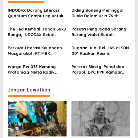
a
s
INDODAX Dorong Literasi
Diding Boneng Meninggal
Quantum Computing untuk
Dunia Dalam Usia 76 th
i
Perkuat Kesiapan Ekosistem
p
Blockchain
The Fed Kembali Tahan Suku
Pasutri Pengusaha Sarang
o
Bunga, INDODAX Sebut
Burung Walet Sudah
Kepastian Kebijakan Dorong
Berstatus Tersangka,
s
Sentimen Pasar
Pelapor Desak Polda Jambi
Perkuat Literasi Keuangan
Dugaan Jual Beli LKS di SDN
Segera Lakukan Penahanan
Masyarakat, PT MBK
001 Kasikan Resmi
Ventura Salurkan Bantuan
Dilaporkan ke Polres
Karpet Masjid di Pakuhaji
Kampar, Pemred – Pimum
Warga RW 035 Kemang
Pererat Sinergi Pemd dan
Metroterkini.id Desak Usut
Pratama 2 Minta Kadiv
Parpol, DPC PPP Kampar
Kasus Ini
Propam Evaluasi Penyidik
Audiensi Bersam Bupati dan
dan Personel Paminal Polres
Wakil Bupati Kampar
Metro Bekasi Kota
Jangan Lewatkan