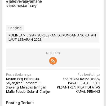
#jalesvevajayamahe
#indonesiannavy
Headline
KOLINLAMIL SIAP SUKSESKAN DUKUNGAN ANGKUTAN
LAUT LEBARAN 2023
Ikuti Kami
N
Pos sebelumnya
Pos berikutnya
Ketum FWJ Indonesia
EKSPEDISI RAMADHAN,
a
Sayangkan Pomdam 3
PARA PELAJAR IKUTI
v
Siliwangi Melepas Jaringan
PESANTREN KILAT DI ATAS
Mafia Subsidi Solar di Cianjur
KAPAL PERANG
i
g
Posting Terkait