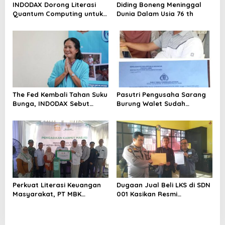
INDODAX Dorong Literasi
Diding Boneng Meninggal
Quantum Computing untuk
Dunia Dalam Usia 76 th
Perkuat Kesiapan Ekosistem
Blockchain
The Fed Kembali Tahan Suku
Pasutri Pengusaha Sarang
Bunga, INDODAX Sebut
Burung Walet Sudah
Kepastian Kebijakan Dorong
Berstatus Tersangka,
Sentimen Pasar
Pelapor Desak Polda Jambi
Segera Lakukan Penahanan
Perkuat Literasi Keuangan
Dugaan Jual Beli LKS di SDN
Masyarakat, PT MBK
001 Kasikan Resmi
Ventura Salurkan Bantuan
Dilaporkan ke Polres
Karpet Masjid di Pakuhaji
Kampar, Pemred – Pimum
Metroterkini.id Desak Usut