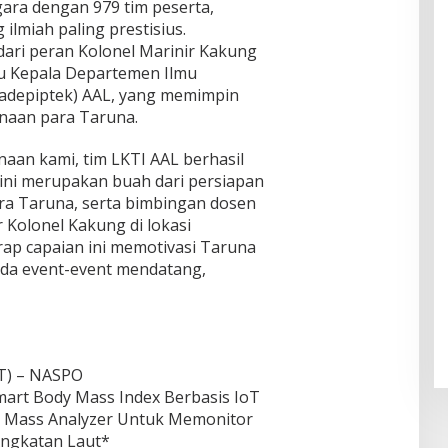
egara dengan 979 tim peserta,
ilmiah paling prestisius.
 dari peran Kolonel Marinir Kakung
ku Kepala Departemen Ilmu
adepiptek) AAL, yang memimpin
naan para Taruna.
naan kami, tim LKTI AAL berhasil
 ini merupakan buah dari persiapan
ra Taruna, serta bimbingan dosen
 Kolonel Kakung di lokasi
rap capaian ini memotivasi Taruna
ada event-event mendatang,
oT) – NASPO
mart Body Mass Index Berbasis IoT
 Mass Analyzer Untuk Memonitor
Angkatan Laut*