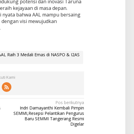
dukung potensi dan inovasi Taruna
eraih kejayaan di masa depan.
kti nyata bahwa AAL mampu bersaing
as dengan visi mewujudkan
.
 AAL Raih 3 Medali Emas di NASPO & I2AS
kuti Kami
Pos berikutnya
s
Indri Damayanthi Kembali Pimpin
SEMMI,Resepsi Pelantikan Pengurus
Baru SEMMI Tangerang Resmi
Digelar