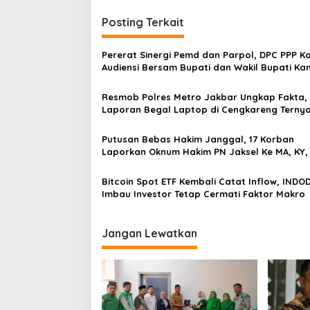
g
Posting Terkait
a
s
Pererat Sinergi Pemd dan Parpol, DPC PPP 
i
Audiensi Bersam Bupati dan Wakil Bupati K
p
Resmob Polres Metro Jakbar Ungkap Fakta,
o
Laporan Begal Laptop di Cengkareng Terny
s
Rekayasa
Putusan Bebas Hakim Janggal, 17 Korban
Laporkan Oknum Hakim PN Jaksel Ke MA, KY,
Komisi 3 dan KPK
Bitcoin Spot ETF Kembali Catat Inflow, INDO
Imbau Investor Tetap Cermati Faktor Makro
Jangan Lewatkan