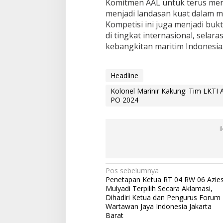
Komitmen AAL untuk terus men
menjadi landasan kuat dalam m
Kompetisi ini juga menjadi bu
di tingkat internasional, selar
kebangkitan maritim Indonesia
Headline
Kolonel Marinir Kakung: Tim LKTI
PO 2024
I
N
Pos sebelumnya
Penetapan Ketua RT 04 RW 06 Azie
a
Mulyadi Terpilih Secara Aklamasi,
v
Dihadiri Ketua dan Pengurus Forum
Wartawan Jaya Indonesia Jakarta
i
Barat