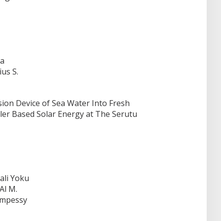
ia
us S.
sion Device of Sea Water Into Fresh
ller Based Solar Energy at The Serutu
ali Yoku
Al M.
ampessy