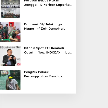
Putusan Bebas Hakim
Janggal, 17 Korban Laporkan
Oknum Hakim PN Jaksel Ke
MA, KY, DPR Komisi 3 dan KPK
Danramil 01/ Teluknaga
Mayor Inf Zein Dampingi
Danrem 052/ Wkr Brigen TNI
Faizal Rizal Resmikan
Jembatan Garuda Dan
Aramco Di Kosambi
Bitcoin Spot ETF Kembali
Catat Inflow, INDODAX Imbau
Investor Tetap Cermati
Faktor Makro
Penyidik Polsek
Pesanggrahan Menolak
Laporan Masyarakat Tentang
Sebuah Konter Penjual
Tramadol, Silahkan Lapor ke
Polres