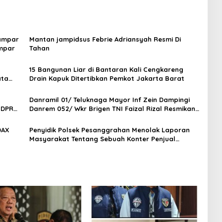
Kampar
Mantan jampidsus Febrie Adriansyah Resmi Di
ampar
Tahan
15 Bangunan Liar di Bantaran Kali Cengkareng
ata
Drain Kapuk Ditertibkan Pemkot Jakarta Barat
Danramil 01/ Teluknaga Mayor Inf Zein Dampingi
 DPR
Danrem 052/ Wkr Brigen TNI Faizal Rizal Resmikan
Jembatan Garuda Dan Aramco Di Kosambi
DAX
Penyidik Polsek Pesanggrahan Menolak Laporan
Masyarakat Tentang Sebuah Konter Penjual
Tramadol, Silahkan Lapor ke Polres