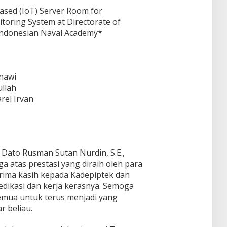
ased (IoT) Server Room for
toring System at Directorate of
Indonesian Naval Academy*
enawi
ullah
el Irvan
ato Rusman Sutan Nurdin, S.E.,
 atas prestasi yang diraih oleh para
rima kasih kepada Kadepiptek dan
dikasi dan kerja kerasnya. Semoga
 semua untuk terus menjadi yang
r beliau.