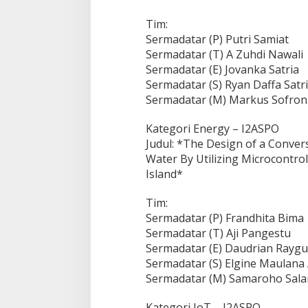
Tim:
Sermadatar (P) Putri Samiat
Sermadatar (T) A Zuhdi Nawali
Sermadatar (E) Jovanka Satria
Sermadatar (S) Ryan Daffa Satr
Sermadatar (M) Markus Sofroni
Kategori Energy – I2ASPO
Judul: *The Design of a Conver
Water By Utilizing Microcontro
Island*
Tim:
Sermadatar (P) Frandhita Bima
Sermadatar (T) Aji Pangestu
Sermadatar (E) Daudrian Raygu
Sermadatar (S) Elgine Maulana 
Sermadatar (M) Samaroho Sal
Kategori IoT – I2ASPO