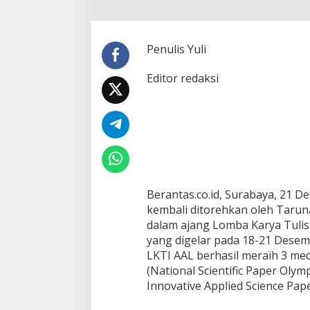
k
u
n
g
Penulis Yuli
:
T
Editor redaksi
i
m
L
K
T
I
A
A
L
R
Berantas.co.id, Surabaya, 21 D
a
kembali ditorehkan oleh Tarun
i
dalam ajang Lomba Karya Tulis 
h
yang digelar pada 18-21 Desem
3
LKTI AAL berhasil meraih 3 me
M
e
(National Scientific Paper Olym
d
Innovative Applied Science Pap
a
l