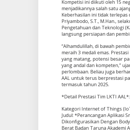
Kompetisi ini diikuti oleh 15 n
i
menjadikannya salah satu ajang 
E
m
Keberhasilan ini tidak terlepas
a
Priyambodo, S.T., M.Han., sela
s
Pengetahuan dan Teknologi (K
d
langsung persiapan dan pembi
i
N
A
“Alhamdulillah, di bawah pembi
S
meraih 3 medali emas. Prestasi
P
yang matang, potensi besar pa
O
yang andal dan kompeten,” ujar
&
I
perlombaan. Beliau juga berha
2
AAL untuk terus berprestasi p
A
termasuk tahun 2025.
S
P
*Detail Prestasi Tim LKTI AAL*:
O
2
0
Kategori Internet of Things (I
2
Judul: *Perancangan Aplikasi S
4
Dikonfigurasikan Dengan Body
Berat Badan Taruna Akademi 