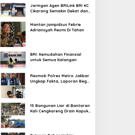
Jaringan Agen BRILink BRI KC
Cikarang Semakin Dekat dan
Cepat Untuk Layanan
Perbankan
Mantan jampidsus Febrie
Adriansyah Resmi Di Tahan
BRI: Kemudahan Finansial
untuk Semua Kalangan
Resmob Polres Metro Jakbar
Ungkap Fakta, Laporan Begal
Laptop di Cengkareng
Ternyata Rekayasa
15 Bangunan Liar di Bantaran
Kali Cengkareng Drain Kapuk
Ditertibkan Pemkot Jakarta
Barat