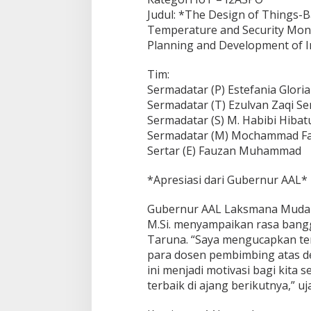
Judul: *The Design of Things-B
Temperature and Security Moni
Planning and Development of 
Tim:
Sermadatar (P) Estefania Gloria
Sermadatar (T) Ezulvan Zaqi S
Sermadatar (S) M. Habibi Hibat
Sermadatar (M) Mochammad Far
Sertar (E) Fauzan Muhammad
*Apresiasi dari Gubernur AAL*
Gubernur AAL Laksmana Muda D
M.Si. menyampaikan rasa bangga
Taruna. “Saya mengucapkan te
para dosen pembimbing atas de
ini menjadi motivasi bagi kita
terbaik di ajang berikutnya,” uja