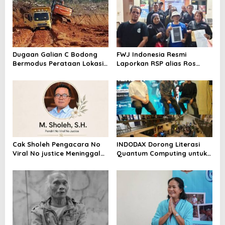
Dugaan Galian C Bodong
FWJ Indonesia Resmi
Bermodus Perataan Lokasi
Laporkan RSP alias Ros
Mencuat, Krimsus Polda
dengan Pasal UU ITE
Riau Akan Tinjauan Lokasi
Cak Sholeh Pengacara No
INDODAX Dorong Literasi
Viral No justice Meninggal
Quantum Computing untuk
Dunia
Perkuat Kesiapan Ekosistem
Blockchain