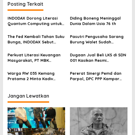
a
Posting Terkait
s
INDODAX Dorong Literasi
Diding Boneng Meninggal
i
Quantum Computing untuk
Dunia Dalam Usia 76 th
p
Perkuat Kesiapan Ekosistem
Blockchain
o
The Fed Kembali Tahan Suku
Pasutri Pengusaha Sarang
Bunga, INDODAX Sebut
Burung Walet Sudah
s
Kepastian Kebijakan Dorong
Berstatus Tersangka,
Sentimen Pasar
Pelapor Desak Polda Jambi
Perkuat Literasi Keuangan
Dugaan Jual Beli LKS di SDN
Segera Lakukan Penahanan
Masyarakat, PT MBK
001 Kasikan Resmi
Ventura Salurkan Bantuan
Dilaporkan ke Polres
Karpet Masjid di Pakuhaji
Kampar, Pemred – Pimum
Warga RW 035 Kemang
Pererat Sinergi Pemd dan
Metroterkini.id Desak Usut
Pratama 2 Minta Kadiv
Parpol, DPC PPP Kampar
Kasus Ini
Propam Evaluasi Penyidik
Audiensi Bersam Bupati dan
dan Personel Paminal Polres
Wakil Bupati Kampar
Metro Bekasi Kota
Jangan Lewatkan