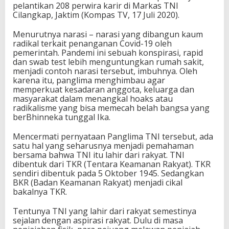
pelantikan 208 perwira karir di Markas TNI
Cilangkap, Jaktim (Kompas TV, 17 Juli 2020).
Menurutnya narasi – narasi yang dibangun kaum
radikal terkait penanganan Covid-19 oleh
pemerintah. Pandemi ini sebuah konspirasi, rapid
dan swab test lebih menguntungkan rumah sakit,
menjadi contoh narasi tersebut, imbuhnya. Oleh
karena itu, panglima menghimbau agar
memperkuat kesadaran anggota, keluarga dan
masyarakat dalam menangkal hoaks atau
radikalisme yang bisa memecah belah bangsa yang
berBhinneka tunggal Ika.
Mencermati pernyataan Panglima TNI tersebut, ada
satu hal yang seharusnya menjadi pemahaman
bersama bahwa TNI itu lahir dari rakyat. TNI
dibentuk dari TKR (Tentara Keamanan Rakyat). TKR
sendiri dibentuk pada 5 Oktober 1945. Sedangkan
BKR (Badan Keamanan Rakyat) menjadi cikal
bakalnya TKR.
Tentunya TNI yang lahir dari rakyat semestinya
sejalan dengan aspirasi rakyat. Dulu di masa