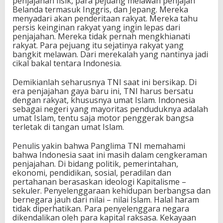
penjajahan fisik, para pejuang melawan penjajah
Belanda termasuk Inggris, dan Jepang. Mereka
menyadari akan penderitaan rakyat. Mereka tahu
persis keinginan rakyat yang ingin lepas dari
penjajahan. Mereka tidak pernah mengkhianati
rakyat. Para pejuang itu sejatinya rakyat yang
bangkit melawan. Dari merekalah yang nantinya jadi
cikal bakal tentara Indonesia.
Demikianlah seharusnya TNI saat ini bersikap. Di
era penjajahan gaya baru ini, TNI harus bersatu
dengan rakyat, khususnya umat Islam. Indonesia
sebagai negeri yang mayoritas penduduknya adalah
umat Islam, tentu saja motor penggerak bangsa
terletak di tangan umat Islam.
Penulis yakin bahwa Panglima TNI memahami
bahwa Indonesia saat ini masih dalam cengkeraman
penjajahan. Di bidang politik, pemerintahan,
ekonomi, pendidikan, sosial, peradilan dan
pertahanan berasaskan ideologi Kapitalisme –
sekuler. Penyelenggaraan kehidupan berbangsa dan
bernegara jauh dari nilai – nilai Islam. Halal haram
tidak diperhatikan. Para penyelenggara negara
dikendalikan oleh para kapital raksasa. Kekayaan