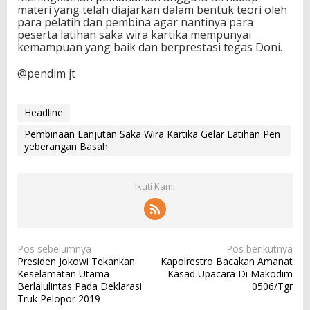
materi yang telah di­ajarkan dalam bentuk teo­ri oleh
para pelatih dan pembina agar nantinya para
peserta latihan saka wira kartika mempunyai
kemampuan yang baik dan berprestasi tegas Doni.
@pendim jt
Headline
Pembinaan Lanjutan Saka Wira Kartika Gelar Latihan Pen
yeberangan Basah
Ikuti Kami
N
Pos sebelumnya
Pos berikutnya
Presiden Jokowi Tekankan
Kapolrestro Bacakan Amanat
a
Keselamatan Utama
Kasad Upacara Di Makodim
v
Berlalulintas Pada Deklarasi
0506/Tgr
Truk Pelopor 2019
i