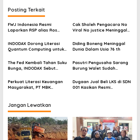
g
Posting Terkait
a
s
FWJ Indonesia Resmi
Cak Sholeh Pengacara No
Laporkan RSP alias Ros
Viral No justice Meninggal
i
dengan Pasal UU ITE
Dunia
p
INDODAX Dorong Literasi
Diding Boneng Meninggal
o
Quantum Computing untuk
Dunia Dalam Usia 76 th
Perkuat Kesiapan Ekosistem
s
Blockchain
The Fed Kembali Tahan Suku
Pasutri Pengusaha Sarang
Bunga, INDODAX Sebut
Burung Walet Sudah
Kepastian Kebijakan Dorong
Berstatus Tersangka,
Sentimen Pasar
Pelapor Desak Polda Jambi
Perkuat Literasi Keuangan
Dugaan Jual Beli LKS di SDN
Segera Lakukan Penahanan
Masyarakat, PT MBK
001 Kasikan Resmi
Ventura Salurkan Bantuan
Dilaporkan ke Polres
Karpet Masjid di Pakuhaji
Kampar, Pemred – Pimum
Metroterkini.id Desak Usut
Jangan Lewatkan
Kasus Ini