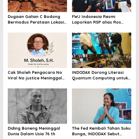
Dugaan Galian C Bodong
FWJ Indonesia Resmi
Bermodus Perataan Lokasi
Laporkan RSP alias Ros
Mencuat, Krimsus Polda
dengan Pasal UU ITE
Riau Akan Tinjauan Lokasi
Cak Sholeh Pengacara No
INDODAX Dorong Literasi
Viral No justice Meninggal
Quantum Computing untuk
Dunia
Perkuat Kesiapan Ekosistem
Blockchain
Diding Boneng Meninggal
The Fed Kembali Tahan Suku
Dunia Dalam Usia 76 th
Bunga, INDODAX Sebut