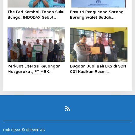
The Fed Kembali Tahan Suku
Pasutri Pengusaha Sarang
Bunga, INDODAX Sebut
Burung Walet Sudah
Kepastian Kebijakan Dorong
Berstatus Tersangka,
Sentimen Pasar
Pelapor Desak Polda Jambi
Segera Lakukan Penahanan
Perkuat Literasi Keuangan
Dugaan Jual Beli LKS di SDN
Masyarakat, PT MBK
001 Kasikan Resmi
Ventura Salurkan Bantuan
Dilaporkan ke Polres
Karpet Masjid di Pakuhaji
Kampar, Pemred – Pimum
Metroterkini.id Desak Usut
Kasus Ini
Hak Cipta © BERANTAS