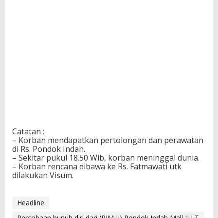
Catatan :
– Korban mendapatkan pertolongan dan perawatan
di Rs. Pondok Indah.
– Sekitar pukul 18.50 Wib, korban meninggal dunia.
– Korban rencana dibawa ke Rs. Fatmawati utk
dilakukan Visum.
Headline
Percobaan bunuh diri dari (PIM II) Pondok Indah Mall II LT