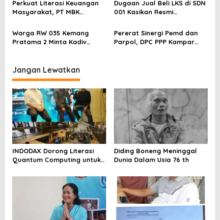
s
Perkuat Literasi Keuangan
Dugaan Jual Beli LKS di SDN
Segera Lakukan Penahanan
Masyarakat, PT MBK
001 Kasikan Resmi
Ventura Salurkan Bantuan
Dilaporkan ke Polres
Karpet Masjid di Pakuhaji
Kampar, Pemred – Pimum
Warga RW 035 Kemang
Pererat Sinergi Pemd dan
Metroterkini.id Desak Usut
Pratama 2 Minta Kadiv
Parpol, DPC PPP Kampar
Kasus Ini
Propam Evaluasi Penyidik
Audiensi Bersam Bupati dan
dan Personel Paminal Polres
Wakil Bupati Kampar
Metro Bekasi Kota
Jangan Lewatkan
INDODAX Dorong Literasi
Diding Boneng Meninggal
Quantum Computing untuk
Dunia Dalam Usia 76 th
Perkuat Kesiapan Ekosistem
Blockchain