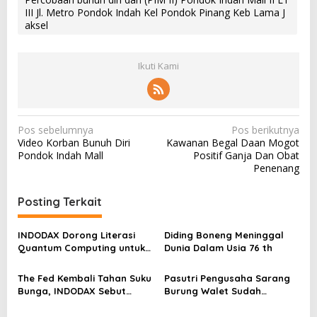
III Jl. Metro Pondok Indah Kel Pondok Pinang Keb Lama J
aksel
Ikuti Kami
N
Pos sebelumnya
Pos berikutnya
Video Korban Bunuh Diri
Kawanan Begal Daan Mogot
a
Pondok Indah Mall
Positif Ganja Dan Obat
v
Penenang
i
Posting Terkait
g
a
INDODAX Dorong Literasi
Diding Boneng Meninggal
s
Quantum Computing untuk
Dunia Dalam Usia 76 th
Perkuat Kesiapan Ekosistem
i
Blockchain
The Fed Kembali Tahan Suku
Pasutri Pengusaha Sarang
p
Bunga, INDODAX Sebut
Burung Walet Sudah
o
Kepastian Kebijakan Dorong
Berstatus Tersangka,
Sentimen Pasar
Pelapor Desak Polda Jambi