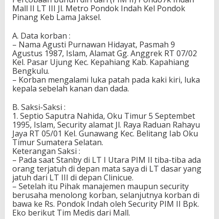
Mall II LT III Jl. Metro Pondok Indah Kel Pondok
Pinang Keb Lama Jaksel.
A. Data korban :
– Nama Agusti Purnawan Hidayat, Pasmah 9
Agustus 1987, Islam, Alamat Gg. Anggrek RT 07/02
Kel. Pasar Ujung Kec. Kepahiang Kab. Kapahiang
Bengkulu.
– Korban mengalami luka patah pada kaki kiri, luka
kepala sebelah kanan dan dada.
B. Saksi-Saksi :
1. Septio Saputra Nahida, Oku Timur 5 Septembet
1995, Islam, Security alamat Jl. Raya Raduan Rahayu
Jaya RT 05/01 Kel. Gunawang Kec. Belitang Iab Oku
Timur Sumatera Selatan.
Keterangan Saksi :
– Pada saat Stanby di LT I Utara PIM II tiba-tiba ada
orang terjatuh di depan mata saya di LT dasar yang
jatuh dari LT III di depan Clinicue.
– Setelah itu Pihak manajemen maupun security
berusaha menolong korban, selanjutnya korban di
bawa ke Rs. Pondok Indah oleh Security PIM II Bpk.
Eko berikut Tim Medis dari Mall.