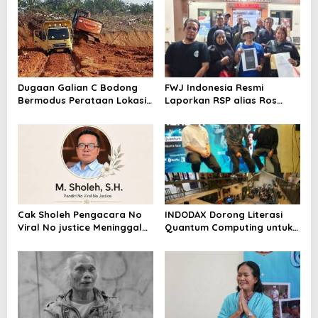
Dugaan Galian C Bodong
FWJ Indonesia Resmi
Bermodus Perataan Lokasi
Laporkan RSP alias Ros
Mencuat, Krimsus Polda
dengan Pasal UU ITE
Riau Akan Tinjauan Lokasi
Cak Sholeh Pengacara No
INDODAX Dorong Literasi
Viral No justice Meninggal
Quantum Computing untuk
Dunia
Perkuat Kesiapan Ekosistem
Blockchain