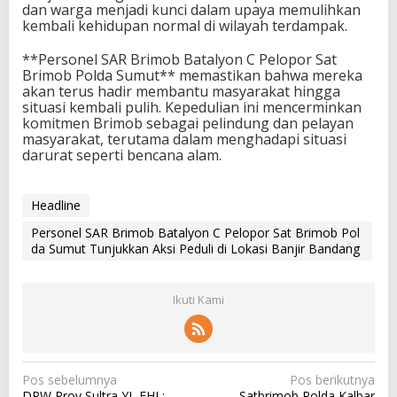
dan warga menjadi kunci dalam upaya memulihkan
kembali kehidupan normal di wilayah terdampak.
**Personel SAR Brimob Batalyon C Pelopor Sat
Brimob Polda Sumut** memastikan bahwa mereka
akan terus hadir membantu masyarakat hingga
situasi kembali pulih. Kepedulian ini mencerminkan
komitmen Brimob sebagai pelindung dan pelayan
masyarakat, terutama dalam menghadapi situasi
darurat seperti bencana alam.
Headline
Personel SAR Brimob Batalyon C Pelopor Sat Brimob Pol
da Sumut Tunjukkan Aksi Peduli di Lokasi Banjir Bandang
Ikuti Kami
N
Pos sebelumnya
Pos berikutnya
DPW Prov Sultra YL FHI :
Satbrimob Polda Kalbar