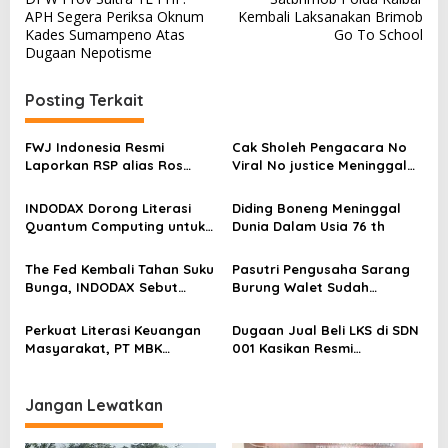
a
APH Segera Periksa Oknum
Kembali Laksanakan Brimob
v
Kades Sumampeno Atas
Go To School
Dugaan Nepotisme
i
g
Posting Terkait
a
s
FWJ Indonesia Resmi
Cak Sholeh Pengacara No
Laporkan RSP alias Ros
Viral No justice Meninggal
i
dengan Pasal UU ITE
Dunia
p
INDODAX Dorong Literasi
Diding Boneng Meninggal
o
Quantum Computing untuk
Dunia Dalam Usia 76 th
Perkuat Kesiapan Ekosistem
s
Blockchain
The Fed Kembali Tahan Suku
Pasutri Pengusaha Sarang
Bunga, INDODAX Sebut
Burung Walet Sudah
Kepastian Kebijakan Dorong
Berstatus Tersangka,
Sentimen Pasar
Pelapor Desak Polda Jambi
Perkuat Literasi Keuangan
Dugaan Jual Beli LKS di SDN
Segera Lakukan Penahanan
Masyarakat, PT MBK
001 Kasikan Resmi
Ventura Salurkan Bantuan
Dilaporkan ke Polres
Karpet Masjid di Pakuhaji
Kampar, Pemred – Pimum
Metroterkini.id Desak Usut
Jangan Lewatkan
Kasus Ini