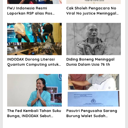
FWJ Indonesia Resmi
Cak Sholeh Pengacara No
Laporkan RSP alias Ros
Viral No justice Meninggal
dengan Pasal UU ITE
Dunia
INDODAX Dorong Literasi
Diding Boneng Meninggal
Quantum Computing untuk
Dunia Dalam Usia 76 th
Perkuat Kesiapan Ekosistem
Blockchain
The Fed Kembali Tahan Suku
Pasutri Pengusaha Sarang
Bunga, INDODAX Sebut
Burung Walet Sudah
Kepastian Kebijakan Dorong
Berstatus Tersangka,
Sentimen Pasar
Pelapor Desak Polda Jambi