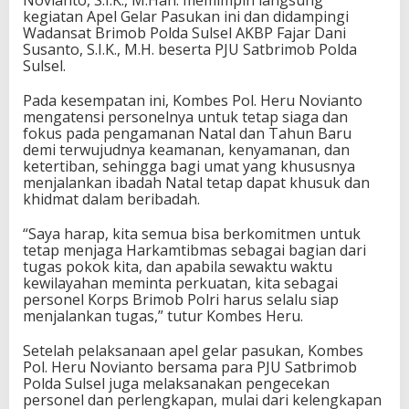
Novianto, S.I.K., M.Han. memimpin langsung
kegiatan Apel Gelar Pasukan ini dan didampingi
Wadansat Brimob Polda Sulsel AKBP Fajar Dani
Susanto, S.I.K., M.H. beserta PJU Satbrimob Polda
Sulsel.
Pada kesempatan ini, Kombes Pol. Heru Novianto
mengatensi personelnya untuk tetap siaga dan
fokus pada pengamanan Natal dan Tahun Baru
demi terwujudnya keamanan, kenyamanan, dan
ketertiban, sehingga bagi umat yang khususnya
menjalankan ibadah Natal tetap dapat khusuk dan
khidmat dalam beribadah.
“Saya harap, kita semua bisa berkomitmen untuk
tetap menjaga Harkamtibmas sebagai bagian dari
tugas pokok kita, dan apabila sewaktu waktu
kewilayahan meminta perkuatan, kita sebagai
personel Korps Brimob Polri harus selalu siap
menjalankan tugas,” tutur Kombes Heru.
Setelah pelaksanaan apel gelar pasukan, Kombes
Pol. Heru Novianto bersama para PJU Satbrimob
Polda Sulsel juga melaksanakan pengecekan
personel dan perlengkapan, mulai dari kelengkapan