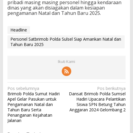
pribadi masing masing personel hingga kendaraan
dinas yang akan disiagakan dalam kesiapan
pengamanan Natal dan Tahun Baru 2025.
Headline
Personel Satbrimob Polda Sulsel Siap Amankan Natal dan
Tahun Baru 2025
Ikuti Kami
N
Pos sebelumnya
Pos berikutnya
Brimob Polda Sumut Hadiri
Dansat Brimob Polda Sumsel
a
Apel Gelar Pasukan untuk
Hadiri Upacara Pelantikan
v
Pengamanan Natal dan
Siswa SPN Betung Tahun
Tahun Baru Serta
Anggaran 2024 Gelombang 2
i
Penanganan Kejahatan
g
Jalanan
a