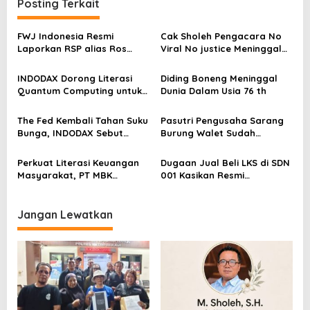
Posting Terkait
s
i
FWJ Indonesia Resmi
Cak Sholeh Pengacara No
p
Laporkan RSP alias Ros
Viral No justice Meninggal
dengan Pasal UU ITE
Dunia
o
INDODAX Dorong Literasi
Diding Boneng Meninggal
s
Quantum Computing untuk
Dunia Dalam Usia 76 th
Perkuat Kesiapan Ekosistem
Blockchain
The Fed Kembali Tahan Suku
Pasutri Pengusaha Sarang
Bunga, INDODAX Sebut
Burung Walet Sudah
Kepastian Kebijakan Dorong
Berstatus Tersangka,
Sentimen Pasar
Pelapor Desak Polda Jambi
Perkuat Literasi Keuangan
Dugaan Jual Beli LKS di SDN
Segera Lakukan Penahanan
Masyarakat, PT MBK
001 Kasikan Resmi
Ventura Salurkan Bantuan
Dilaporkan ke Polres
Karpet Masjid di Pakuhaji
Kampar, Pemred – Pimum
Metroterkini.id Desak Usut
Jangan Lewatkan
Kasus Ini