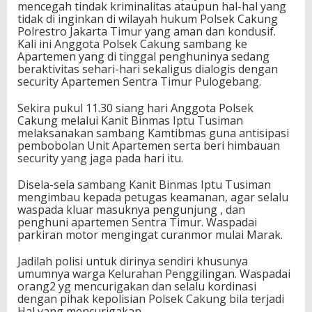
mencegah tindak kriminalitas ataupun hal-hal yang
tidak di inginkan di wilayah hukum Polsek Cakung
Polrestro Jakarta Timur yang aman dan kondusif.
Kali ini Anggota Polsek Cakung sambang ke
Apartemen yang di tinggal penghuninya sedang
beraktivitas sehari-hari sekaligus dialogis dengan
security Apartemen Sentra Timur Pulogebang.
Sekira pukul 11.30 siang hari Anggota Polsek
Cakung melalui Kanit Binmas Iptu Tusiman
melaksanakan sambang Kamtibmas guna antisipasi
pembobolan Unit Apartemen serta beri himbauan
security yang jaga pada hari itu.
Disela-sela sambang Kanit Binmas Iptu Tusiman
mengimbau kepada petugas keamanan, agar selalu
waspada kluar masuknya pengunjung , dan
penghuni apartemen Sentra Timur. Waspadai
parkiran motor mengingat curanmor mulai Marak.
Jadilah polisi untuk dirinya sendiri khusunya
umumnya warga Kelurahan Penggilingan. Waspadai
orang2 yg mencurigakan dan selalu kordinasi
dengan pihak kepolisian Polsek Cakung bila terjadi
Hal yang mencurigakan.