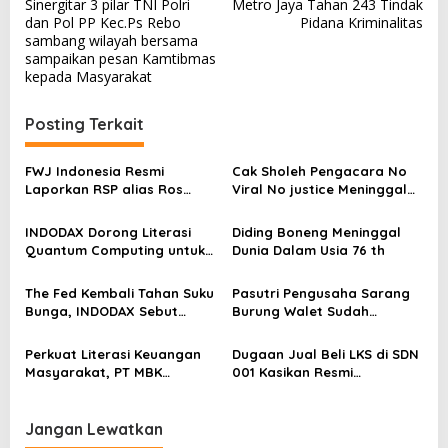
v
Sinergitar 3 pilar TNI Polri
Metro Jaya Tahan 243 Tindak
dan Pol PP Kec.Ps Rebo
Pidana Kriminalitas
i
sambang wilayah bersama
g
sampaikan pesan Kamtibmas
kepada Masyarakat
a
s
Posting Terkait
i
p
FWJ Indonesia Resmi
Cak Sholeh Pengacara No
Laporkan RSP alias Ros
Viral No justice Meninggal
o
dengan Pasal UU ITE
Dunia
s
INDODAX Dorong Literasi
Diding Boneng Meninggal
Quantum Computing untuk
Dunia Dalam Usia 76 th
Perkuat Kesiapan Ekosistem
Blockchain
The Fed Kembali Tahan Suku
Pasutri Pengusaha Sarang
Bunga, INDODAX Sebut
Burung Walet Sudah
Kepastian Kebijakan Dorong
Berstatus Tersangka,
Sentimen Pasar
Pelapor Desak Polda Jambi
Perkuat Literasi Keuangan
Dugaan Jual Beli LKS di SDN
Segera Lakukan Penahanan
Masyarakat, PT MBK
001 Kasikan Resmi
Ventura Salurkan Bantuan
Dilaporkan ke Polres
Karpet Masjid di Pakuhaji
Kampar, Pemred – Pimum
Metroterkini.id Desak Usut
Jangan Lewatkan
Kasus Ini