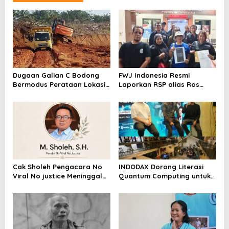
Dugaan Galian C Bodong
FWJ Indonesia Resmi
Bermodus Perataan Lokasi
Laporkan RSP alias Ros
Mencuat, Krimsus Polda
dengan Pasal UU ITE
Riau Akan Tinjauan Lokasi
Cak Sholeh Pengacara No
INDODAX Dorong Literasi
Viral No justice Meninggal
Quantum Computing untuk
Dunia
Perkuat Kesiapan Ekosistem
Blockchain