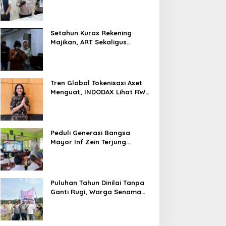
Nyaris 10 Gram Diamankan
Setahun Kuras Rekening
Majikan, ART Sekaligus
Perawat Lansia Ditangkap
Polsek Kalideres
Tren Global Tokenisasi Aset
Menguat, INDODAX Lihat RWA
Jadi Salah Satu Motor
Pertumbuhan Baru Industri
Kripto
Peduli Generasi Bangsa
Mayor Inf Zein Terjung
Langsung Berikan Materi
Kebangsaan Dan Bela
Negara Dalam MPLS Di
Sekolah
Puluhan Tahun Dinilai Tanpa
Ganti Rugi, Warga Senama
Nenek Desak PTPN IV
Regional III Hentikan Aktivitas
di Lahan Sengketa