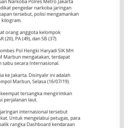
an Narkoba Polres Metro Jakarta
ikat pengedar narkoba jaringan
gkapan tersebut, polisi mengamankan
 kilogram.
pat orang anggota kelompok
 (20), PA (49), dan SB (37).
Kombes Pol Hengki Haryadi SIK MH
M Marbun mengatakan, terdapat
 sabu secara Internasional.
a ke Jakarta. Disinyalir ini adalah
ompol Marbun, Selasa (16/07/19).
keempat tersangka mengirimkan
i perjalanan laut.
ringan internasional tersebut
akat. Untuk mengelabui petugas, para
balik rangka Dashboard kendaraan