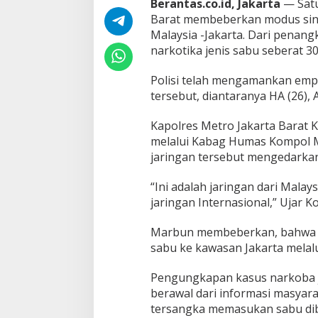
Berantas.co.id, Jakarta
— Satu
g
Barat membeberkan modus sind
e
d
Malaysia -Jakarta. Dari penan
a
narkotika jenis sabu seberat 30
r
N
Polisi telah mengamankan em
a
tersebut, diantaranya HA (26), AR
r
k
o
Kapolres Metro Jakarta Barat 
b
melalui Kabag Humas Kompol 
a
jaringan tersebut mengedarkan
J
a
r
“Ini adalah jaringan dari Malaysi
i
jaringan Internasional,” Ujar K
n
g
Marbun membeberkan, bahwa 
a
sabu ke kawasan Jakarta melalu
n
I
n
Pengungkapan kasus narkoba ja
t
berawal dari informasi masyar
e
tersangka memasukan sabu di
r