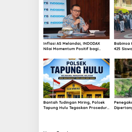
Inflasi AS Melandai, INDODAX
Babinsa 
Nilai Momentum Positif bagi
425 Sisw
Bitcoin dan Ethereum Jelang ETH
dengan 
Genesis Day
Kebangs
Bantah Tudingan Miring, Polsek
Penegak
Tapung Hulu Tegaskan Prosedur
Dipertan
Hukum Kasus Curat PLTD Sudah
Tambang 
Sesuai SOP
Aktivita
Kapur IX