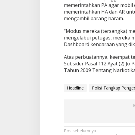
memerintahkan PA agar mobil d
memerintahkan HA dan AR untu
mengambil barang haram.
“Modus mereka (tersangka) me
mengelabui petugas, mereka m
Dashboard kendaraan yang dike
Atas perbuatannya, keempat ter
Subsider Pasal 112 Ayat (2) Jo 
Tahun 2009 Tentang Narkotika
Headline
Polisi Tangkap Penged
I
N
Pos sebelumnya