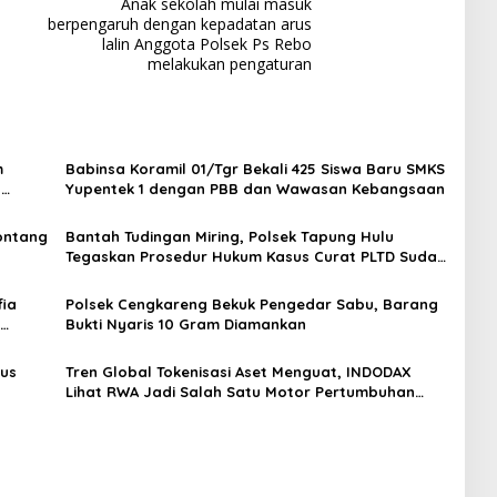
Anak sekolah mulai masuk
berpengaruh dengan kepadatan arus
lalin Anggota Polsek Ps Rebo
melakukan pengaturan
m
Babinsa Koramil 01/Tgr Bekali 425 Siswa Baru SMKS
H
Yupentek 1 dengan PBB dan Wawasan Kebangsaan
Sontang
Bantah Tudingan Miring, Polsek Tapung Hulu
Tegaskan Prosedur Hukum Kasus Curat PLTD Sudah
Sesuai SOP
ia
Polsek Cengkareng Bekuk Pengedar Sabu, Barang
Bukti Nyaris 10 Gram Diamankan
gus
Tren Global Tokenisasi Aset Menguat, INDODAX
Lihat RWA Jadi Salah Satu Motor Pertumbuhan
Baru Industri Kripto