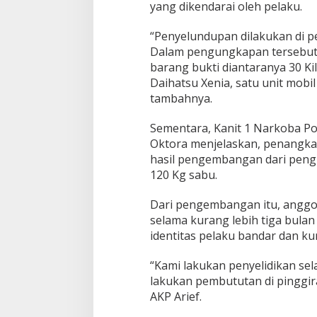
yang dikendarai oleh pelaku.
n
a
s
“Penyelundupan dilakukan di pe
i
Dalam pengungkapan tersebut
o
barang bukti diantaranya 30 Ki
n
Daihatsu Xenia, satu unit mobil
a
l
tambahnya.
Sementara, Kanit 1 Narkoba Pol
Oktora menjelaskan, penangk
hasil pengembangan dari pen
120 Kg sabu.
Dari pengembangan itu, anggo
selama kurang lebih tiga bulan
identitas pelaku bandar dan kur
“Kami lakukan penyelidikan se
lakukan pembututan di pinggira
AKP Arief.