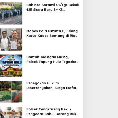
Babinsa Koramil 01/Tgr Bekali
425 Siswa Baru SMKS
Yupentek 1 dengan PBB dan
Wawasan Kebangsaan
Mabes Polri Diminta Uji Ulang
Kasus Kades Sontang di Riau
Bantah Tudingan Miring,
Polsek Tapung Hulu Tegaskan
Prosedur Hukum Kasus Curat
PLTD Sudah Sesuai SOP
Penegakan Hukum
Dipertanyakan, Surga Mafia
Tambang di Kab.50 Kota:
Aktivitas PETI Masih
Mengepung Kapur IX, Alam
Rusak
Polsek Cengkareng Bekuk
Pengedar Sabu, Barang Bukti