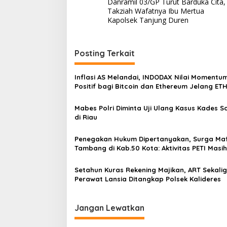
Danramil 03/GP Turut Barduka Cita,
a
Takziah Wafatnya Ibu Mertua
v
Kapolsek Tanjung Duren
i
g
Posting Terkait
a
s
Inflasi AS Melandai, INDODAX Nilai Momentu
Positif bagi Bitcoin dan Ethereum Jelang ET
i
Genesis Day
p
Mabes Polri Diminta Uji Ulang Kasus Kades 
di Riau
o
s
Penegakan Hukum Dipertanyakan, Surga Maf
Tambang di Kab.50 Kota: Aktivitas PETI Masih
Mengepung Kapur IX, Alam Rusak
Setahun Kuras Rekening Majikan, ART Sekali
Perawat Lansia Ditangkap Polsek Kalideres
Jangan Lewatkan