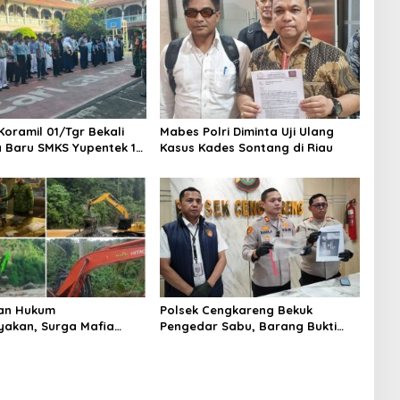
Koramil 01/Tgr Bekali
Mabes Polri Diminta Uji Ulang
a Baru SMKS Yupentek 1
Kasus Kades Sontang di Riau
PBB dan Wawasan
aan
an Hukum
Polsek Cengkareng Bekuk
yakan, Surga Mafia
Pengedar Sabu, Barang Bukti
di Kab.50 Kota:
Nyaris 10 Gram Diamankan
s PETI Masih Mengepung
, Alam Rusak