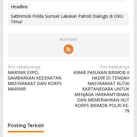
Headline
Satbrimob Polda Sumsel Lakukan Patroli Dialogis di OKU
Timur
Ikuti Kami
N
Pos sebelumnya
Pos berikutnya
MARINIR EXPO,
KIRAB PASUKAN BRIMOB II
a
GAMBARKAN KEDEKATAN
HADIR DI TENGAH
v
MASYARAKAT DAN KORPS
MASYARAKAT KUTAI
MARINIR
KARTANEGARA UNTUK
i
MENJAGA HARKAMTIBMAS
g
DAN MEMERIAHKAN HUT
KORPS BRIMOB POLRI KE-
a
79
s
i
Posting Terkait
p