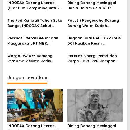
INDODAX Dorong Literasi
Diding Boneng Meninggal
o
Quantum Computing untuk
Dunia Dalam Usia 76 th
s
Perkuat Kesiapan Ekosistem
Blockchain
The Fed Kembali Tahan Suku
Pasutri Pengusaha Sarang
Bunga, INDODAX Sebut
Burung Walet Sudah
Kepastian Kebijakan Dorong
Berstatus Tersangka,
Sentimen Pasar
Pelapor Desak Polda Jambi
Perkuat Literasi Keuangan
Dugaan Jual Beli LKS di SDN
Segera Lakukan Penahanan
Masyarakat, PT MBK
001 Kasikan Resmi
Ventura Salurkan Bantuan
Dilaporkan ke Polres
Karpet Masjid di Pakuhaji
Kampar, Pemred – Pimum
Warga RW 035 Kemang
Pererat Sinergi Pemd dan
Metroterkini.id Desak Usut
Pratama 2 Minta Kadiv
Parpol, DPC PPP Kampar
Kasus Ini
Propam Evaluasi Penyidik
Audiensi Bersam Bupati dan
dan Personel Paminal Polres
Wakil Bupati Kampar
Metro Bekasi Kota
Jangan Lewatkan
INDODAX Dorong Literasi
Diding Boneng Meninggal