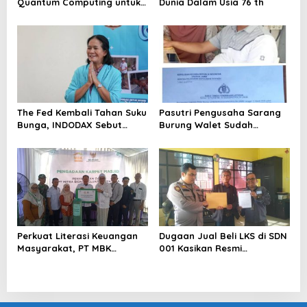
Quantum Computing untuk
Dunia Dalam Usia 76 th
Perkuat Kesiapan Ekosistem
Blockchain
The Fed Kembali Tahan Suku
Pasutri Pengusaha Sarang
Bunga, INDODAX Sebut
Burung Walet Sudah
Kepastian Kebijakan Dorong
Berstatus Tersangka,
Sentimen Pasar
Pelapor Desak Polda Jambi
Segera Lakukan Penahanan
Perkuat Literasi Keuangan
Dugaan Jual Beli LKS di SDN
Masyarakat, PT MBK
001 Kasikan Resmi
Ventura Salurkan Bantuan
Dilaporkan ke Polres
Karpet Masjid di Pakuhaji
Kampar, Pemred – Pimum
Metroterkini.id Desak Usut
Kasus Ini