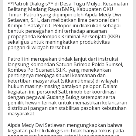
**Patroli Dialogis** di Desa Tugu Mulyo, Kecamatan
Belitang Madang Raya (BMR), Kabupaten OKU
Timur. Patroli yang dipimpin oleh Aipda Medy Dwi
Setiawan, S.H., dan melibatkan lima personel dari
Kompi 1 Batalyon C Pelopor ini dilakukan sebagai
bentuk pencegahan dini terhadap ancaman
propaganda Kelompok Kriminal Bersenjata (KKB)
sekaligus untuk meningkatkan produktivitas
pangan di wilayah tersebut.
Patroli ini merupakan tindak lanjut dari instruksi
langsung Komandan Satuan Brimob Polda Sumsel,
Kombes Pol Susnadi, S.I.K., yang menekankan
pentingnya menjaga situasi keamanan dan
ketertiban masyarakat (sitkamtibmas) di wilayah
hukum masing-masing batalyon pelopor. Dalam
kegiatan ini, personel Satbrimob berkoordinasi
dengan pegawai Gudang Bulog setempat serta
pemilik hewan ternak untuk memastikan kelancaran
distribusi pangan dan stabilitas pasokan kebutuhan
masyarakat.
Aipda Medy Dwi Setiawan mengungkapkan bahwa
kegiatan patroli dialogis ini tidak hanya fokus pada