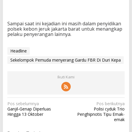
Sampai saat ini kejadian ini masih dalam penyidikan
polsek kebon jeruk jakarta barat untuk menangkap
pelaku penyerangan lainnya.
Headline
Sekelompok Pemuda menyerang Gardu FBR Di Duri Kepa
Ikuti Kami
N
Pos sebelumnya
Pos berikutnya
Ganjil-Genap Diperluas
Polisi cyduk Trio
a
Hingga 13 Oktober
Penghipnotis Tipu Emak-
v
emak
i