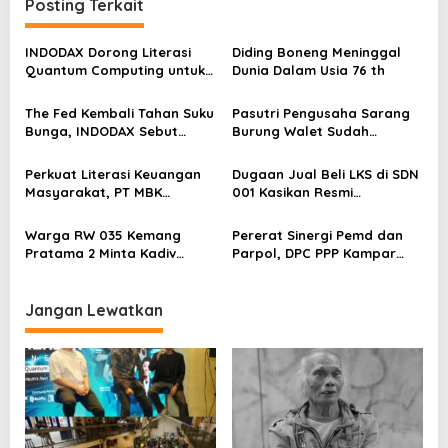
Posting Terkait
g
a
INDODAX Dorong Literasi
Diding Boneng Meninggal
s
Quantum Computing untuk
Dunia Dalam Usia 76 th
Perkuat Kesiapan Ekosistem
i
Blockchain
The Fed Kembali Tahan Suku
Pasutri Pengusaha Sarang
p
Bunga, INDODAX Sebut
Burung Walet Sudah
o
Kepastian Kebijakan Dorong
Berstatus Tersangka,
Sentimen Pasar
Pelapor Desak Polda Jambi
s
Perkuat Literasi Keuangan
Dugaan Jual Beli LKS di SDN
Segera Lakukan Penahanan
Masyarakat, PT MBK
001 Kasikan Resmi
Ventura Salurkan Bantuan
Dilaporkan ke Polres
Karpet Masjid di Pakuhaji
Kampar, Pemred – Pimum
Warga RW 035 Kemang
Pererat Sinergi Pemd dan
Metroterkini.id Desak Usut
Pratama 2 Minta Kadiv
Parpol, DPC PPP Kampar
Kasus Ini
Propam Evaluasi Penyidik
Audiensi Bersam Bupati dan
dan Personel Paminal Polres
Wakil Bupati Kampar
Metro Bekasi Kota
Jangan Lewatkan