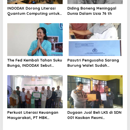
INDODAX Dorong Literasi
Diding Boneng Meninggal
Quantum Computing untuk
Dunia Dalam Usia 76 th
Perkuat Kesiapan Ekosistem
Blockchain
The Fed Kembali Tahan Suku
Pasutri Pengusaha Sarang
Bunga, INDODAX Sebut
Burung Walet Sudah
Kepastian Kebijakan Dorong
Berstatus Tersangka,
Sentimen Pasar
Pelapor Desak Polda Jambi
Segera Lakukan Penahanan
Perkuat Literasi Keuangan
Dugaan Jual Beli LKS di SDN
Masyarakat, PT MBK
001 Kasikan Resmi
Ventura Salurkan Bantuan
Dilaporkan ke Polres
Karpet Masjid di Pakuhaji
Kampar, Pemred – Pimum