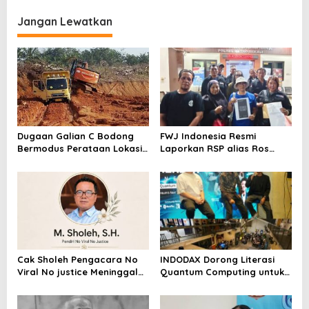
Karpet Masjid di Pakuhaji
Kampar, Pemred – Pimum
Metroterkini.id Desak Usut
Jangan Lewatkan
Kasus Ini
Dugaan Galian C Bodong
FWJ Indonesia Resmi
Bermodus Perataan Lokasi
Laporkan RSP alias Ros
Mencuat, Krimsus Polda
dengan Pasal UU ITE
Riau Akan Tinjauan Lokasi
Cak Sholeh Pengacara No
INDODAX Dorong Literasi
Viral No justice Meninggal
Quantum Computing untuk
Dunia
Perkuat Kesiapan Ekosistem
Blockchain