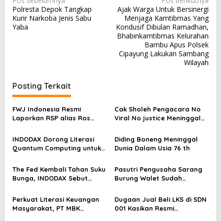
Pos sebelumnya
Pos berikutnya
Polresta Depok Tangkap
Ajak Warga Untuk Bersinergi
a
Kurir Narkoba Jenis Sabu
Menjaga Kamtibmas Yang
v
Yaba
Kondusif Dibulan Ramadhan,
Bhabinkamtibmas Kelurahan
i
Bambu Apus Polsek
g
Cipayung Lakukan Sambang
Wilayah
a
s
Posting Terkait
i
p
FWJ Indonesia Resmi
Cak Sholeh Pengacara No
Laporkan RSP alias Ros
Viral No justice Meninggal
o
dengan Pasal UU ITE
Dunia
s
INDODAX Dorong Literasi
Diding Boneng Meninggal
Quantum Computing untuk
Dunia Dalam Usia 76 th
Perkuat Kesiapan Ekosistem
Blockchain
The Fed Kembali Tahan Suku
Pasutri Pengusaha Sarang
Bunga, INDODAX Sebut
Burung Walet Sudah
Kepastian Kebijakan Dorong
Berstatus Tersangka,
Sentimen Pasar
Pelapor Desak Polda Jambi
Perkuat Literasi Keuangan
Dugaan Jual Beli LKS di SDN
Segera Lakukan Penahanan
Masyarakat, PT MBK
001 Kasikan Resmi
Ventura Salurkan Bantuan
Dilaporkan ke Polres