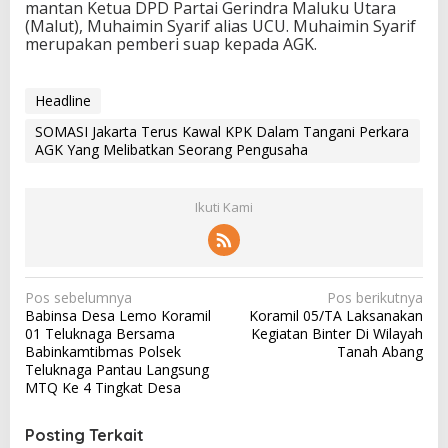
mantan Ketua DPD Partai Gerindra Maluku Utara
(Malut), Muhaimin Syarif alias UCU. Muhaimin Syarif
merupakan pemberi suap kepada AGK.
Headline
SOMASI Jakarta Terus Kawal KPK Dalam Tangani Perkara
AGK Yang Melibatkan Seorang Pengusaha
Ikuti Kami
N
Pos sebelumnya
Pos berikutnya
Babinsa Desa Lemo Koramil
Koramil 05/TA Laksanakan
a
01 Teluknaga Bersama
Kegiatan Binter Di Wilayah
v
Babinkamtibmas Polsek
Tanah Abang
Teluknaga Pantau Langsung
i
MTQ Ke 4 Tingkat Desa
g
a
Posting Terkait