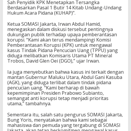
Sah Penyidik KPK Menetapkan Tersangka
Berdasarkan Pasal 1 Butir 14 Kitab Undang-Undang
Hukum Acara Pidana (KUHAP)”.
Ketua SOMASI Jakarta, Irwan Abdul Hamid,
menegaskan dalam diskusi tersebut pentingnya
dukungan publik terhadap upaya pemberantasan
korupsi. “Kami akan terus mendampingi Komisi
Pemberantasan Korupsi (KPK) untuk mengawal
kasus Tindak Pidana Pencucian Uang (TPPU) yang
diduga melibatkan Komisaris Utama PT Mineral
Trobos, David Glen Oei (DGO),” ujar Irwan.
Ia juga menyebutkan bahwa kasus ini terkait dengan
mantan Gubernur Maluku Utara, Abdul Gani Kasuba
(AGK), yang diduga terlibat dalam tindak pidana
pencucian uang. “Kami berharap di bawah
kepemimpinan Presiden Prabowo Subianto,
semangat anti korupsi tetap menjadi prioritas
utama,” tambahnya.
Sementara itu, salah satu pengurus SOMASI Jakarta,
Bung Yoris, menyatakan bahwa kami sebagai
mahasiswa dan pemuda yang tergabung di SOMASI
Jakarta, akan tetap berkomitmen mengawal kasus