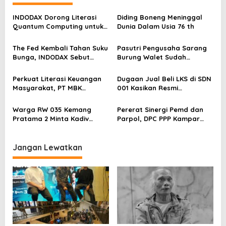
s
INDODAX Dorong Literasi
Diding Boneng Meninggal
i
Quantum Computing untuk
Dunia Dalam Usia 76 th
p
Perkuat Kesiapan Ekosistem
Blockchain
o
The Fed Kembali Tahan Suku
Pasutri Pengusaha Sarang
Bunga, INDODAX Sebut
Burung Walet Sudah
s
Kepastian Kebijakan Dorong
Berstatus Tersangka,
Sentimen Pasar
Pelapor Desak Polda Jambi
Perkuat Literasi Keuangan
Dugaan Jual Beli LKS di SDN
Segera Lakukan Penahanan
Masyarakat, PT MBK
001 Kasikan Resmi
Ventura Salurkan Bantuan
Dilaporkan ke Polres
Karpet Masjid di Pakuhaji
Kampar, Pemred – Pimum
Warga RW 035 Kemang
Pererat Sinergi Pemd dan
Metroterkini.id Desak Usut
Pratama 2 Minta Kadiv
Parpol, DPC PPP Kampar
Kasus Ini
Propam Evaluasi Penyidik
Audiensi Bersam Bupati dan
dan Personel Paminal Polres
Wakil Bupati Kampar
Metro Bekasi Kota
Jangan Lewatkan