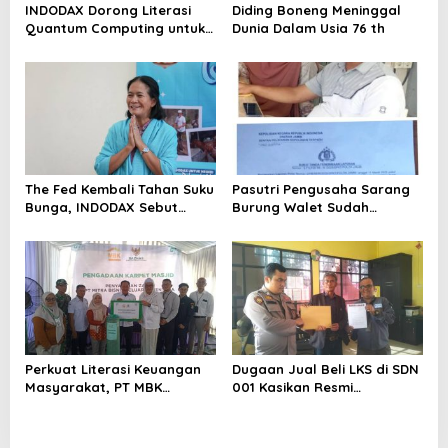
INDODAX Dorong Literasi
Diding Boneng Meninggal
Quantum Computing untuk
Dunia Dalam Usia 76 th
Perkuat Kesiapan Ekosistem
Blockchain
The Fed Kembali Tahan Suku
Pasutri Pengusaha Sarang
Bunga, INDODAX Sebut
Burung Walet Sudah
Kepastian Kebijakan Dorong
Berstatus Tersangka,
Sentimen Pasar
Pelapor Desak Polda Jambi
Segera Lakukan Penahanan
Perkuat Literasi Keuangan
Dugaan Jual Beli LKS di SDN
Masyarakat, PT MBK
001 Kasikan Resmi
Ventura Salurkan Bantuan
Dilaporkan ke Polres
Karpet Masjid di Pakuhaji
Kampar, Pemred – Pimum
Metroterkini.id Desak Usut