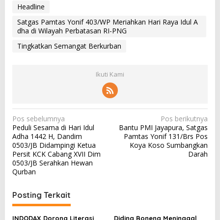
Headline
Satgas Pamtas Yonif 403/WP Meriahkan Hari Raya Idul A
dha di Wilayah Perbatasan RI-PNG
Tingkatkan Semangat Berkurban
Ikuti Kami
N
Pos sebelumnya
Pos berikutnya
Peduli Sesama di Hari Idul
Bantu PMI Jayapura, Satgas
a
Adha 1442 H, Dandim
Pamtas Yonif 131/Brs Pos
v
0503/JB Didampingi Ketua
Koya Koso Sumbangkan
Persit KCK Cabang XVII Dim
Darah
i
0503/JB Serahkan Hewan
g
Qurban
a
Posting Terkait
s
i
INDODAX Dorong Literasi
Diding Boneng Meninggal