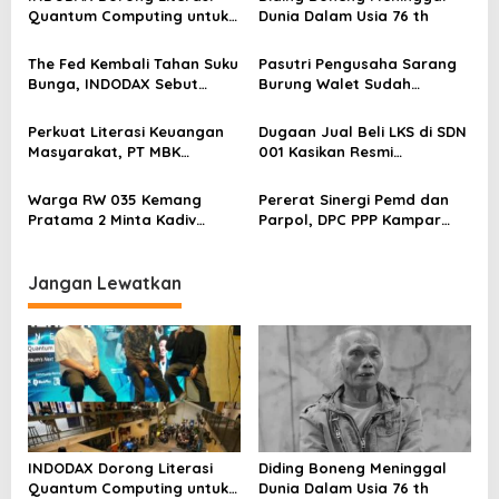
p
Quantum Computing untuk
Dunia Dalam Usia 76 th
Perkuat Kesiapan Ekosistem
o
Blockchain
The Fed Kembali Tahan Suku
Pasutri Pengusaha Sarang
s
Bunga, INDODAX Sebut
Burung Walet Sudah
Kepastian Kebijakan Dorong
Berstatus Tersangka,
Sentimen Pasar
Pelapor Desak Polda Jambi
Perkuat Literasi Keuangan
Dugaan Jual Beli LKS di SDN
Segera Lakukan Penahanan
Masyarakat, PT MBK
001 Kasikan Resmi
Ventura Salurkan Bantuan
Dilaporkan ke Polres
Karpet Masjid di Pakuhaji
Kampar, Pemred – Pimum
Warga RW 035 Kemang
Pererat Sinergi Pemd dan
Metroterkini.id Desak Usut
Pratama 2 Minta Kadiv
Parpol, DPC PPP Kampar
Kasus Ini
Propam Evaluasi Penyidik
Audiensi Bersam Bupati dan
dan Personel Paminal Polres
Wakil Bupati Kampar
Metro Bekasi Kota
Jangan Lewatkan
INDODAX Dorong Literasi
Diding Boneng Meninggal
Quantum Computing untuk
Dunia Dalam Usia 76 th