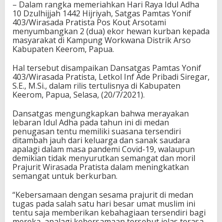
– Dalam rangka memeriahkan Hari Raya Idul Adha
10 Dzulhijjah 1442 Hijriyah, Satgas Pamtas Yonif
403/Wirasada Pratista Pos Kout Arsotami
menyumbangkan 2 (dua) ekor hewan kurban kepada
masyarakat di Kampung Workwana Distrik Arso
Kabupaten Keerom, Papua.
Hal tersebut disampaikan Dansatgas Pamtas Yonif
403/Wirasada Pratista, Letkol Inf Ade Pribadi Siregar,
S.E., M.Si., dalam rilis tertulisnya di Kabupaten
Keerom, Papua, Selasa, (20/7/2021).
Dansatgas mengungkapkan bahwa merayakan
lebaran Idul Adha pada tahun ini di medan
penugasan tentu memiliki suasana tersendiri
ditambah jauh dari keluarga dan sanak saudara
apalagi dalam masa pandemi Covid-19, walaupun
demikian tidak menyurutkan semangat dan moril
Prajurit Wirasada Pratista dalam meningkatkan
semangat untuk berkurban.
“Kebersamaan dengan sesama prajurit di medan
tugas pada salah satu hari besar umat muslim ini
tentu saja memberikan kebahagiaan tersendiri bagi
mereka, apalagi kebersamaan tersebut jelas terasa