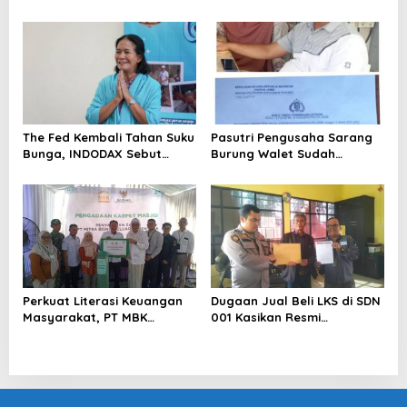
Perkuat Kesiapan Ekosistem
Blockchain
The Fed Kembali Tahan Suku
Pasutri Pengusaha Sarang
Bunga, INDODAX Sebut
Burung Walet Sudah
Kepastian Kebijakan Dorong
Berstatus Tersangka,
Sentimen Pasar
Pelapor Desak Polda Jambi
Segera Lakukan Penahanan
Perkuat Literasi Keuangan
Dugaan Jual Beli LKS di SDN
Masyarakat, PT MBK
001 Kasikan Resmi
Ventura Salurkan Bantuan
Dilaporkan ke Polres
Karpet Masjid di Pakuhaji
Kampar, Pemred – Pimum
Metroterkini.id Desak Usut
Kasus Ini