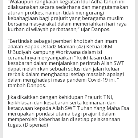
“Walaupun rangkaian kegiatan Idul Adha tahun ini
dilaksanakan secara sederhana dan mengutamakan
aturan protkes, namun tidak mengurangi
kebahagiaan bagi prajurit yang beragama muslim
bersama masyarakat dalam memeriahkan hari raya
kurban di wilayah perbatasan,” ujar Danpos.
“Bertindak sebagai pemberi khotbah dan imam
adalah Bapak Ustadz Maman (42) Ketua DKM
U’Budiyah kampung Workwana dalam isi
ceramahnya menyampaikan “ keikhlasan dan
kesabaran dalam menjalankan perintah Allah SWT
dapat melahirkan sebuah solusi dan jalan keluar
terbaik dalam menghadapi setiap masalah apalagi
dalam menghadapi masa pandemi Covid-19 ini, ”
tambah Danpos.
Jika dikaitkan dengan kehidupan Prajurit TNI,
keikhlasan dan kesabaran serta keimanan dan
ketaqwaan kepada Allah SWT Tuhan Yang Maha Esa
merupakan pondasi utama bagi prajurit dalam
memperoleh keberhasilan di setiap pelaksanaan
tugas. (Dispenad)